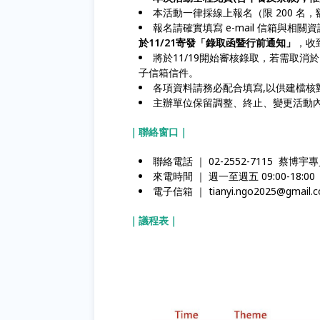
本活動一律採線上報名（限 200 
報名請確實填寫 e-mail 信箱與相
於11/21寄發「錄取函暨行前通知」
，收
將於11/19開始審核錄取，若需取消於
子信箱信件。
各項資料請務必配合填寫,以供建檔核
主辦單位保留調整、終止、變更活動
｜聯絡窗口｜
聯絡電話 ｜ 02-2552-7115 蔡博宇
來電時間 ｜ 週一至週五 09:00-18:00
電子信箱 ｜ tianyi.ngo2025@gmail.
｜議程表｜