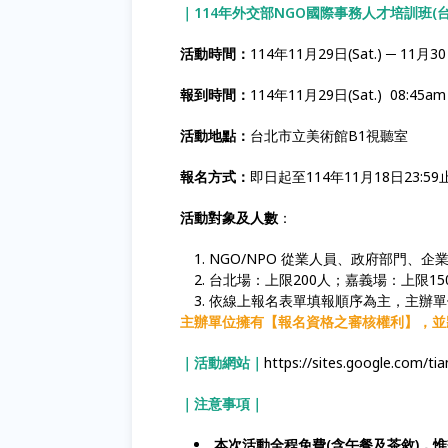
｜114年外交部NGO國際事務人才培訓班(
活動時間：
114年11月29日(Sat.) ─ 11月30
報到時間：
114年11月29日(Sat.) 08:45am 
活動地點：
台北市立美術館B1視聽室
報名方式：
即日起至114年11月18日23:
活動對象及人數
：
NGO/NPO 從業人員、政府部門、
台北場：上限200人；嘉義場：上限15
依線上報名表單填報順序為主，主辦單
主辦單位擁有【報名資格之審核權利】，並
｜活動網站｜
https://sites.google.com/tia
｜注意事項｜
本次活動全程免費(含午餐及茶敘)，