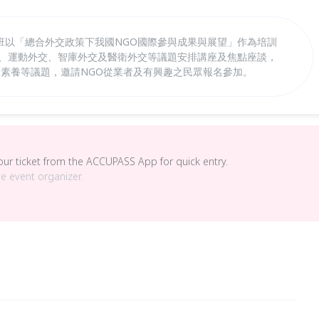
班以「總合外交政策下我國NGO國際參與成果與展望」作為培訓
交、運動外交、智庫外交及醫衛外交等議題安排講座及焦點座談，
體素養等議題，邀請NGO從業者及有興趣之民眾報名參加。
your ticket from the ACCUPASS App for quick entry.
he event organizer.