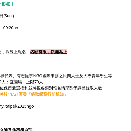
台北場)｜
日(Sun.)
- 09:20am
59止，採線上報名，
名額有限，額滿為止
企業界代表、有志從事NGO國際事務之民間人士及大專青年學生等
0人；宜蘭場：上限70人
位保留遴選權利並將視各類別報名情形酌予調整錄取人數
將於
11/21
寄發「錄取函暨行前通知」
nyi.taipei/2025ngo
惟交通及住宿須自理。