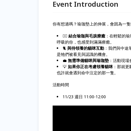
Event Introduction
你有想過嗎？瑜珈墊上的伸展，會因為一隻
🧘‍♀️
結合瑜珈與毛孩療癒
：在輕鬆的瑜
呼吸的你，也感受到滿滿療癒。
🐈
與待領養的貓咪互動
：我們與中途
是牠們被看見與認識的機會。
💼
無需準備貓咪與瑜珈墊
：活動現場
💡
如果你正在考慮領養貓咪
：那就更
也許就會遇到命中注定的那一隻。
活動時間
11/23 週日 11:00-12:00