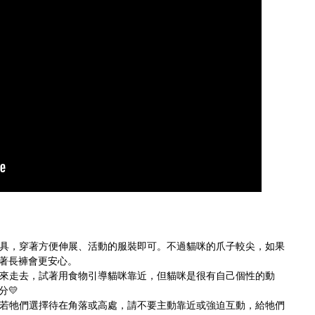
具，穿著方便伸展、活動的服裝即可。不過貓咪的爪子較尖，如果
著長褲會更安心。
來走去，試著用食物引導貓咪靠近，但貓咪是很有自己個性的動
💛
若牠們選擇待在角落或高處，請不要主動靠近或強迫互動，給牠們