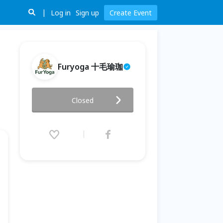
Log in
Sign up
Create Event
Furyoga 十毛瑜珈
和貓咪一起做瑜珈｜Furyoga x
Closed
咪可思關懷流浪動物協會
2025.11.23 (Sun) 11:00 - 13:30
(GMT+8)