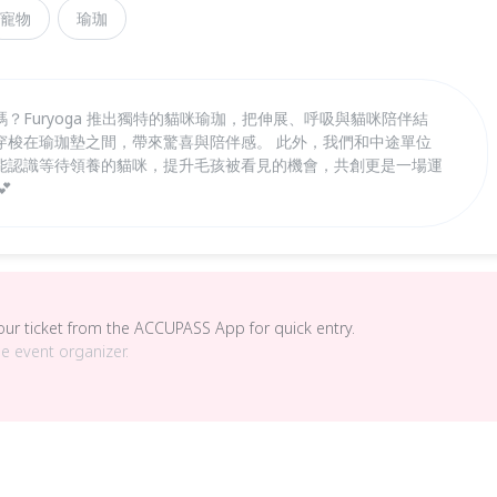
寵物
瑜珈
？Furyoga 推出獨特的貓咪瑜珈，把伸展、呼吸與貓咪陪伴結
穿梭在瑜珈墊之間，帶來驚喜與陪伴感。 此外，我們和中途單位
能認識等待領養的貓咪，提升毛孩被看見的機會，共創更是一場運
💕
your ticket from the ACCUPASS App for quick entry.
he event organizer.