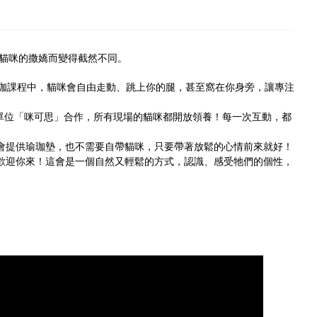
貓咪的撒嬌而變得截然不同。
珈課程中，貓咪會自由走動、跳上你的腿，甚至窩在你身旁，讓專注
單位「咪可思」合作，所有現場的貓咪都開放領養！每一次互動，都
會提供瑜珈墊，也不需要自帶貓咪，只要帶著放鬆的心情前來就好！
歡迎你來！這會是一個自然又輕鬆的方式，認識、感受牠們的個性，