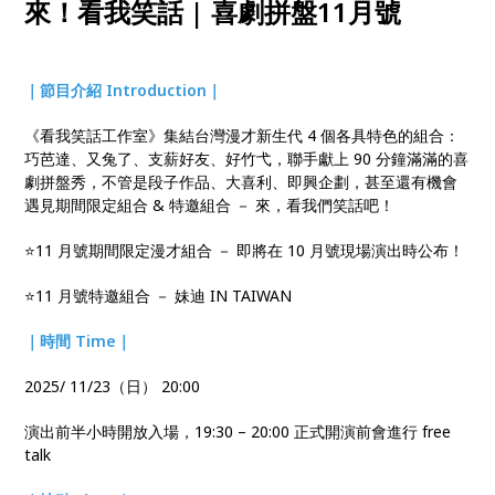
來！看我笑話 | 喜劇拼盤11月號
｜節目介紹 Introduction｜
《看我笑話工作室》集結台灣漫才新生代 4 個各具特色的組合：
巧芭達、又兔了、支薪好友、好竹弋，聯手獻上 90 分鐘滿滿的喜
劇拼盤秀，不管是段子作品、大喜利、即興企劃，甚至還有機會
遇見期間限定組合 & 特邀組合 － 來，看我們笑話吧！
⭐11 月號期間限定漫才組合 － 即將在 10 月號現場演出時公布！
⭐11 月號特邀組合 － 妹迪 IN TAIWAN
｜時間 Time｜
2025/ 11/23（日） 20:00
演出前半小時開放入場，19:30 – 20:00 正式開演前會進行 free
talk