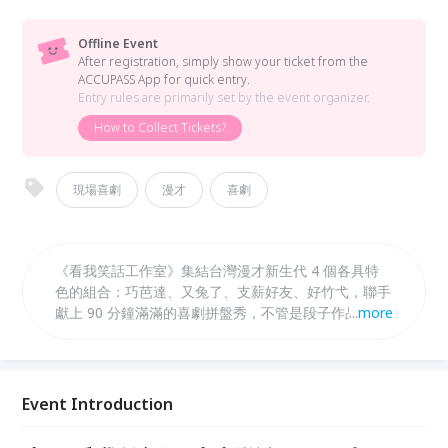
Offline Event
After registration, simply show your ticket from the
ACCUPASS App for quick entry.
Entry rules are primarily set by the event organizer.
How to Collect Tickets?
現場喜劇
漫才
喜劇
《看我笑話工作室》集結台灣漫才新生代 4 個各具特
色的組合：巧芭達、又兔了、支薪好友、好竹弋，聯手
獻上 90 分鐘滿滿的喜劇拼盤秀，不管是段子作品、短
...
more
劇、大喜利、即興企劃，甚至還有機會遇見期間限定組
合 & 特邀組合 － 來，看我們笑話吧！ ⭐11 月號期間
限定漫才組合 － 即將在 10 月號現場演出時公布！
⭐11 月號特邀組合 － 妹迪 IN TAIWAN
Event Introduction