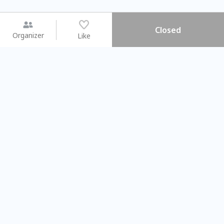
Closed
Organizer
Like
You may like
2026.08.15 (Sat) - 08.22 (Sat)
2026.08.15 (Sat) - 08
【親子手作體驗】哈東派對！
「共織宇宙」
比哈皮、東窩蕊
共織宇宙】 七
Taipei City
New Taipei C
#
歡迎新手
740
6
#
植物生態瓶