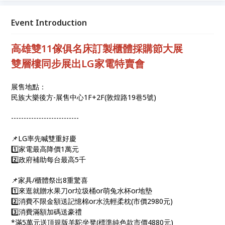
巷5號。《2025高雄雙11傢俱名床訂製櫃體採購節大
展》
Event Introduction
高雄雙11傢俱名床訂製櫃體採購節大展
雙層樓同步展出LG家電特賣會
展售地點：
民族大樂後方-展售中心1F+2F(敦煌路19巷5號)
---------------------------
📌LG率先喊雙重好慶
1️⃣家電最高降價1萬元
2️⃣政府補助每台最高5千
📌家具/櫃體祭出8重驚喜
1️⃣來逛就贈水果刀or垃圾桶or萌兔水杯or地墊
2️⃣消費不限金額送記憶棉or水洗輕柔枕(市價2980元)
3️⃣消費滿額加碼送豪禮
*滿5萬元送頂規版羊駝坐凳(標準純色款市價4880元)