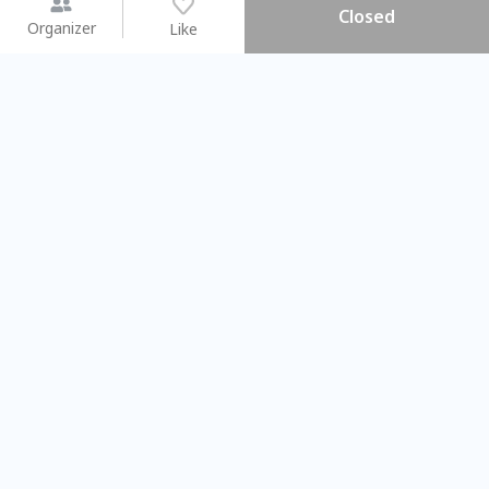
Closed
Organizer
Like
You may like
2026.08.15 (Sat) - 08.22 (Sat)
2026.08.15 (Sat) - 08
【親子手作體驗】哈東派對！
「共織宇宙」
比哈皮、東窩蕊
共織宇宙】 七
Taipei City
New Taipei C
#
歡迎新手
1009
9
#
植物生態瓶