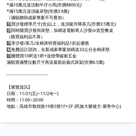
*滿10萬元送活動牛仔小馬(市價8800元)
*滿15萬元送頂級床墊(市價3.9萬)
（滿額贈與成家專案不可疊加）
4️⃣買沙發標準尺寸(含)以上，送頂級升降茶几(市價3.5萬元)
5️⃣同時購買沙發與床墊，加碼送電動單人沙發or造型餐桌
（購買福利品不算）
6️⃣享沙發/茶几/全棉床特賣福利品1折起優惠
7️⃣免費設計諮詢，全新成家專案加碼送32公分全棉床墊
8️⃣櫃體買10呎送1呎+送燈帶緩衝五金
滿額買滿雙位數尺寸再送最新款義式床架(市價6.5萬)
---------------------------
【展覽資訊】
日期：11/21(五)~11/24(一)
時間：11:00~20:00
地點：高雄市敦煌路19巷5號1F+2F (民族大樂後方-展售中心)