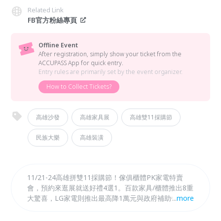
Related Link
FB官方粉絲專頁
Offline Event
After registration, simply show your ticket from the
ACCUPASS App for quick entry.
Entry rules are primarily set by the event organizer.
How to Collect Tickets?
高雄沙發
高雄家具展
高雄雙11採購節
民族大樂
高雄裝潢
11/21-24高雄拼雙11採購節！傢俱櫃體PK家電特賣
會，預約來逛展就送好禮4選1。百款家具/櫃體推出8重
大驚喜，LG家電則推出最高降1萬元與政府補助每台最
...
more
高5千元，更推出難得家具展示福利品1折起優惠，超
時尚、超專業、超優惠，只在民族大樂後方敦煌路19