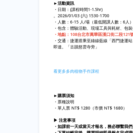
►活動資訊
・日期：(課程時間1-1.5hr)
。2026/01/03 (六) 1530-1700
・人數：6-15 人/場（最低開課人數：6人
・包含：體驗活動、現場工具與耗材、包裝
・地點：108台北市萬華區漢口街二段121
・交通：捷運搭乘至綠線藍線「西門捷運站
即達。「古蹟慈雲寺旁」
看更多多肉植物手作課程
►購票須知
・票種說明
・單人票 NT$ 1280（市價 NT$ 1680）
▶ 注意事項
・如課前一天或當天才報名，務必聯繫我們
・下單結帳完後，購買明細即是報名完成證