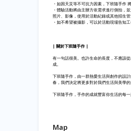
・如因天災等不可抗力因素，下班隨手作 
・體驗活動將由主辦方依需求進行側拍，並
照片、影像，使用於活動紀錄或其他招生管
・如不希望被攝影，可以於活動現場告知工
| 關於下班隨手作 |
有一句話很美。也許生命的長度，不應該從
成。
下班隨手作，由一群熱愛生活與創作的設計
春，我們決定將更多對於我們生活與美學的
下班隨手作，手作的成就豐富你生活的每一
Map