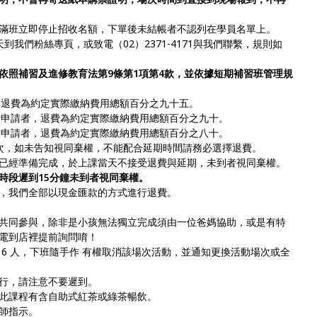
滿班立即停止招收名額，下單後未結帳者不認列在學員名單上。
我們粉絲專頁，或致電（02）2371-4171與我們聯繫，規則如
依照補習及進修教育法第9條第1項第4款，並依據短期補習班管理規
，退費為約定實際繳納費用總額百分之九十五。
費申請者，退費為約定實際繳納費用總額百分之九十。
費申請者，退費為約定實際繳納費用總額百分之八十。
次，如未告知視同棄權，不能配合延期時間請務必選擇退費。
已經準備完成，於上課當天不接受退費與延期，未到者視同棄權。
時段遲到15分鐘未到者視同棄權。
，我們全部以現金匯款的方式進行退費。
共同參與，除非是小孩無法獨立完成須由一位爸媽協助，或是有特
電到店裡提前詢問唷！
6 人，下班隨手作 有權取消該場次活動，並通知更換活動場次或全
行，請注意不要遲到。
此課程有含自助式紅茶或綠茶暢飲。
師指示。