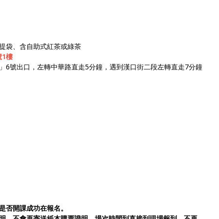
）
提袋、含自助式紅茶或綠茶
號1樓
」6號出口，左轉中華路直走5分鐘，遇到漢口街二段左轉直走7分鐘
是否開課成功在報名。
明，不會再寄送紙本購票證明，場次時間到直接到現場報到，不再