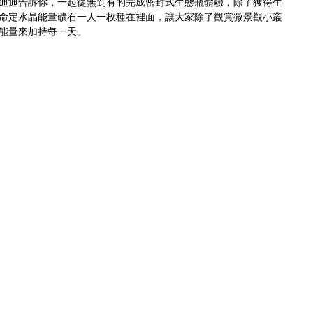
通通告訴你，一起從無到有的完成密封式生態瓶體驗，除了獲得生
命定水晶能量礦石一人一枚種在裡面，讓大家除了觀賞微景觀小叢
能量來加持每一天。