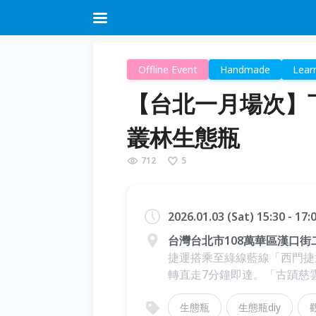
Offline Event
Handmade
Lear
【台北一月場次】下
叢林生態瓶
712
5
2026.01.03 (Sat) 15:30 - 17
台灣台北市108萬華區漢口街二
捷運搭乘至綠線藍線「西門捷
轉直走7分鐘即達。「古蹟慈
生態瓶
生態瓶diy