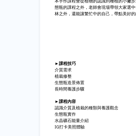
本手作課程會從植物的認識到種植的小撇步
態瓶的課程之外，老師會現場帶領大家選中
林之外，還能讓繁忙中的自己，帶點美好的
►課程技巧
介質需求
植栽修整
生態瓶造景佈置
長時間養護步驟
►課程內容
認識介質及植栽的種類與養護觀念
生態瓶實作
水晶礦石能量介紹
IG打卡美照體驗