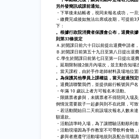
另外發簡訊或課前通知。
・下單後未結帳者，視同未報名成功，一旦
・繳費完成後如無法出席或改期，可提前3天到
下：
。根據行政院消費者保護會公布，退費依據
則第33條規定
Ａ.於開課日前六十日以前提出退費申請者
Ｂ.於開課日前第五十九日至第八日提出退
Ｃ.學生於開課日前第七日至第一日提出退
。延期限制後2個月內場次，並主動告知場
。當天課程，由於手作老師材料及場地位置
。為保護其他學員上課權益，當天超過預定
。退費請聯繫我們，並提供銀行帳號與戶名
・年滿 10 歲以上者方可報名本活動。
・限購票者參與，未購票者不得陪同入場及
例情況需要親子一起參與則不在此限，可致
・若活動開始日二天前該場次報名人數未達 
額退款。
・活動請準時入場，為了讓體驗活動順利進
・活動現場因為手作教室不可帶飲料食物，
・參與者應遵守活動場地規則及配合現場講