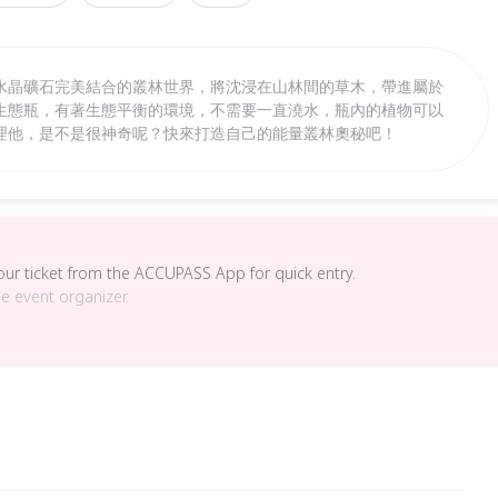
水晶礦石完美結合的叢林世界，將沈浸在山林間的草木，帶進屬於
生態瓶，有著生態平衡的環境，不需要一直澆水，瓶內的植物可以
理他，是不是很神奇呢？快來打造自己的能量叢林奧秘吧！
your ticket from the ACCUPASS App for quick entry.
he event organizer.