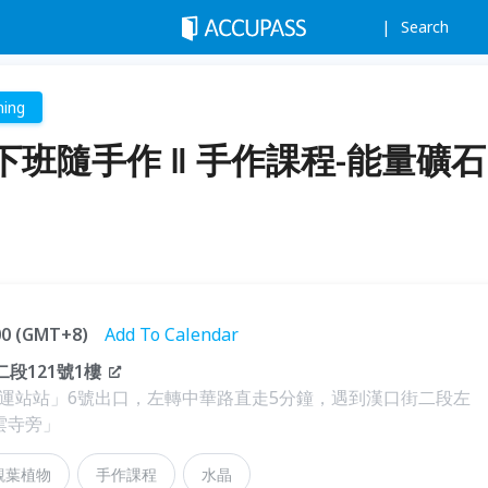
Search
ning
班隨手作 ‖ 手作課程-能量礦石
:00 (GMT+8)
Add To Calendar
段121號1樓
運站站」6號出口，左轉中華路直走5分鐘，遇到漢口街二段左
雲寺旁」
觀葉植物
手作課程
水晶