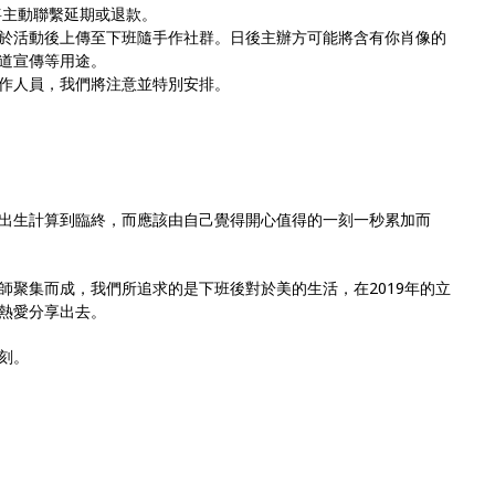
將主動聯繫延期或退款。
於活動後上傳至下班隨手作社群。日後主辦方可能將含有你肖像的
道宣傳等用途。
作人員，我們將注意並特別安排。
出生計算到臨終，而應該由自己覺得開心值得的一刻一秒累加而
師聚集而成，我們所追求的是下班後對於美的生活，在2019年的立
熱愛分享出去。
刻。