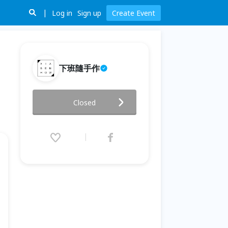
Log in
Sign up
Create Event
下班隨手作
【台北一月場次】下班隨手作 ‖
Closed
手作課程-能量礦石叢林生態瓶
2026.01.03 (Sat) 15:30 - 17:00
(GMT+8)