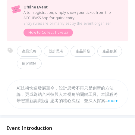
Offline Event
After registration, simply show your ticket from the
ACCUPASS App for quick entry.
Entry rules are primarily set by the event organizer.
How to Collect Tickets?
產品策略
設計思考
產品開發
產品創新
顧客體驗
AI技術快速發展至今，設計思考不再只是創新的方法
論，更成為結合科技與人本視角的關鍵工具。本課程將
帶您重新認識設計思考的核心流程，並深入探索如何運
...
more
用AI輔助用戶觀察、需求洞察、創意發想到原型測試，
提升產品開發效率與創新成果。透過案例解析與實作演
練，您將掌握AI工具在產品設計階段的應用技巧，打造
更具市場競爭力的產品與服務，實現真正以用戶為中心
Event Introduction
的創新價值。