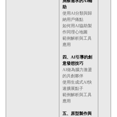
洞察需求的AI輔
助
使用AI分類與歸
納用戶痛點
如何用AI協助製
作同理心地圖
範例解析與工具
應用
四、AI引導的創
意發想技巧
AI做為腦力激盪
的共創夥伴
使用生成式AI快
速擴展點子
範例解析與工具
應用
五、原型製作與