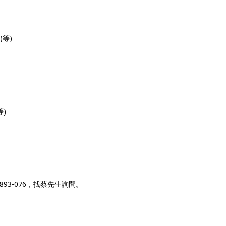
等)
)
93-076，找蔡先生詢問。