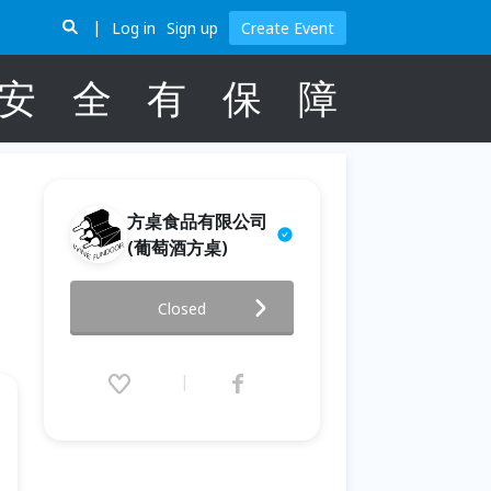
Log in
Sign up
Create Event
安
全
有
保
障
方桌食品有限公司
(葡萄酒方桌)
三流的等級，一流的酒？─葡萄
Closed
酒小學堂：入門篇+(甜)白酒篇
2025.11.07 (Fri) 19:00 - 20:30
(GMT+8)