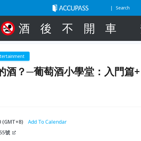
Search
酒
後
不
開
車
tertainment
的酒？─葡萄酒小學堂：入門篇+
30 (GMT+8)
Add To Calendar
55號