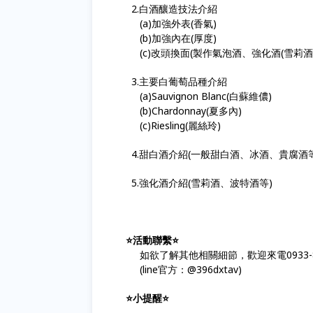
2.白酒釀造技法介紹
(a)加強外表(香氣)
(b)加強內在(厚度)
(c)改頭換面(製作氣泡酒、強化酒(雪莉酒)
3.主要白葡萄品種介紹
(a)Sauvignon Blanc(白蘇維儂)
(b)Chardonnay(夏多內)
(c)Riesling(麗絲玲)
4.甜白酒介紹(一般甜白酒、冰酒、貴腐酒等
5.強化酒介紹(雪莉酒、波特酒等)
⭐️活動聯繫⭐️
如欲了解其他相關細節，歡迎來電0933-8
(line官方：@396dxtav)
⭐️小提醒⭐️