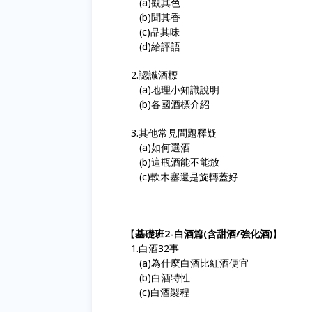
(a)觀其色
(b)聞其香
(c)品其味
(d)給評語
2.認識酒標
(a)地理小知識說明
(b)各國酒標介紹
3.其他常見問題釋疑
(a)如何選酒
(b)這瓶酒能不能放
(c)軟木塞還是旋轉蓋好
【
基礎班2-白酒篇(含甜酒/強化酒)
】
1.白酒32事
(a)為什麼白酒比紅酒便宜
(b)白酒特性
(c)白酒製程