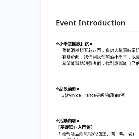
Event Introduction
⭐️小學堂開設目的⭐️
葡萄酒種類五花八門，多數人購買時常陷
有鑒於此，我們開設葡萄酒小學堂，以最
希望能幫助消費者們，找到專屬於自己
⭐️品飲酒款⭐️
3款Vin de France等級的(甜)白酒
⭐️活動內容⭐️
【
基礎班1-入門篇
】
1.葡萄酒品飲流程介紹(望、聞、喝、切)