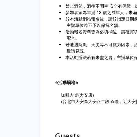
禁止酒駕，酒後不開車 安全有保障，
參加者須為年滿 18 歲之成年人，未
於本活動網站報名後，請於指定日期
主辦單位將不予以保留名額。
活動報名資料皆為必填欄位，請確實
配合。
若遭遇颱風、天災等不可抗力因素，
敬請見諒。
本活動辦法若有未盡之處，主辦單位
⭐️活動場地⭐️
咖啡方桌(大安店)
(台北市大安區大安路二段55號，近大安
Guests