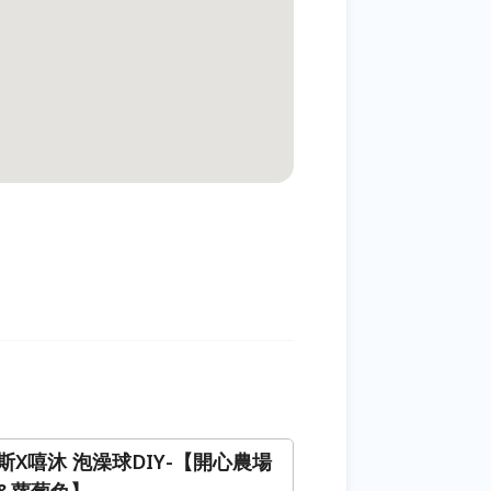
斯X嘻沐 泡澡球DIY-【開心農場