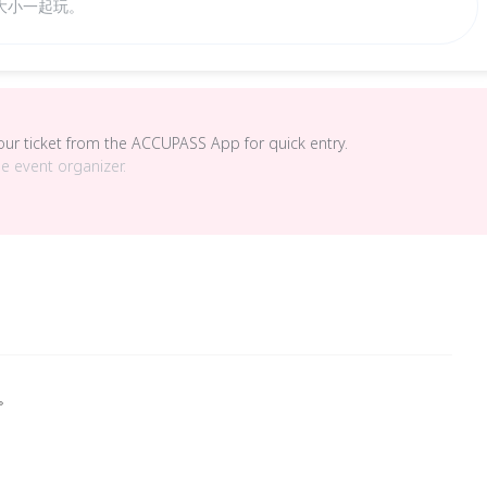
大小一起玩。
your ticket from the ACCUPASS App for quick entry.
he event organizer.
。