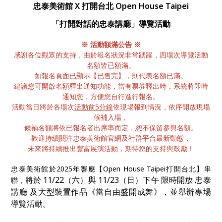
忠泰美術館 X 打開台北 Open House Taipei
「打開對話的忠泰講廳」導覽活動
※ 活動額滿公告 ※
感謝各位觀眾的支持，由於報名狀況非常踴躍，四場次導覽活動
名額皆已額滿。
如報名頁面已顯示【已售完】，則代表名額已滿。
建議您可開啟名額釋出通知功能，當有票券釋出時，系統將即時
通知您，方便您自行進行報名。
活動當日將於各場次
活動前5分鐘
依現場報到情況，依序開放現場
候補入場，
候補名額將依已報名者出席率而定，恕不保留參與名額。
歡迎持續關注忠泰美術館官網及社群平台最新動態，
未來將持續推出豐富展演活動，期待您的支持與鼓勵！
忠泰美術館於2025年響應【Open House Taipei打開台北】串
將於 11/22（六）與 11/23（日）下午 限時開放 忠泰
聯，
講廳 及大型裝置作品《當自由盛開成舞》，並舉辦專場
導覽活動。