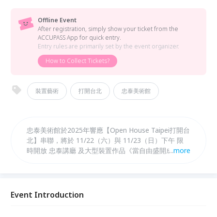
Offline Event
After registration, simply show your ticket from the
ACCUPASS App for quick entry.
Entry rules are primarily set by the event organizer.
How to Collect Tickets?
裝置藝術
打開台北
忠泰美術館
忠泰美術館於2025年響應【Open House Taipei打開台
北】串聯，將於 11/22（六）與 11/23（日）下午 限
時開放 忠泰講廳 及大型裝置作品《當自由盛開成
...
more
舞》，並舉辦專場導覽活動。 凡於 11/22（六）與
11/23（日）參與活動者，加入忠泰美術館官方 LINE
帳號並輸入優惠序號，即可享忠泰美術館主展區當期展
覽優惠票價100元 (限活動當日使用）。
Event Introduction