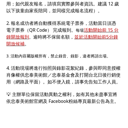
用；如代親友報名，請填寫實際參與者資訊。建議 12 歲
以下孩童由家長陪同，並同樣完成報名流程）。
2. 報名成功者將自動獲得系統電子票券，活動當日須憑
電子票券（QR Code） 完成報到。
活動開始前 15 分
每場
鐘開放報到
逾時將不保留名額，
並於活動開始前5分鐘
。
開放候補
。
3. 活動內容屬版權所有，禁止錄音、錄影，違者將請出場。
4. 活動現場將進行拍照與錄影花絮紀錄，參與即同意授權
肖像權供忠泰美術館／忠泰基金會及打開台北日後行銷使
用（網路及平面）。如不便入鏡，請事先告知工作人員。
💡
主辦單位保留活動異動之權利，如有其他未盡事宜將
依忠泰美術館官網及 Facebook粉絲專頁最新公告為主。