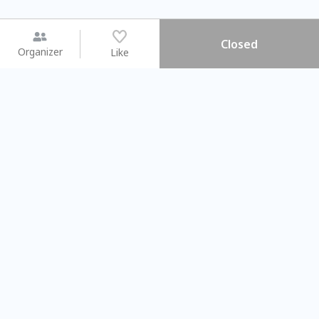
Closed
Organizer
Like
You may like
2026.08.15 (Sat) - 08.22 (Sat)
2026.08.15 (Sat) - 08
【親子手作體驗】哈東派對！
「共織宇宙」
比哈皮、東窩蕊
共織宇宙】 七
Taipei City
New Taipei C
#
歡迎新手
1009
9
#
植物生態瓶