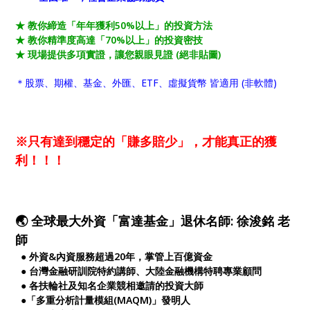
★ 教你締造「年年獲利50%以上」的投資方法
★ 教你精準度高達「70%以上」的投資密技
★ 現場提供多項實證，讓您親眼見證 (絕非貼圖)
＊股票、期權、基金、外匯、ETF、虛擬貨幣 皆適用 (非軟體)
※
只有達到穩定的「賺多賠少」，才能真正的獲
利！！！
🌏 全球最大外資「富達基金」退休名師: 徐浚銘 老
師
● 外資&內資服務超過20年，掌管上百億資金
● 台灣金融研訓院特約講師、大陸金融機構特聘專業顧問
● 各扶輪社及知名企業競相邀請的投資大師
●「多重分析計量模組(MAQM)」發明人