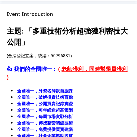
少」的結果，現場公開多項實證，股票、期權、基金、
外匯、ETF、虛擬貨幣 皆適用(非軟體)。
Event Introduction
主題: 「多重技術分析超強獲利密技大
公開」
(合法登記立案，統編：50796881)
👍
我們的全國唯一 :
(
老師獲利，同時幫學員獲利
)
全國唯一，外資名師親自授課
全國唯一，破解投資技術盲點
全國唯一，公開買賣記錄實證
全國唯一，每年締造超高報酬
全國唯一，每周市場實戰分析
全國唯一，傳授整套關鍵技術
全國唯一，免費提供買賣建議
全國唯一，社會企業協助脫貧