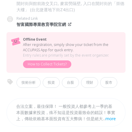
開封街與館前路交叉口, 麥當勞隔壁, 入口在開封街的「崇德
大樓」 (台北捷運地下街Z4出口)
Related Link
智富國際專業教育學院官網
Offline Event
After registration, simply show your ticket from the
ACCUPASS App for quick entry.
Entry rules are primarily set by the event organizer.
How to Collect Tickets?
技術分析
投資
台股
理財
股市
合法立案，最佳保障！ 一般投資人都參考上一季的基
本面數據來投資，殊不知這是投資最致命的錯誤！事實
上，傳統依賴基本面投資有五大弊病！但是絕大多數投
...
more
資人都不知道！讓國內唯一，全球最大外資退休高階專
業經理人親自來告訴你，如何達到長期「穩定賺多賠