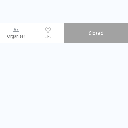
Closed
Organizer
Like
You may like
2026.08.15 (Sat) - 08.22 (Sat)
2026.08.15 (Sat) - 08
【親子手作體驗】哈東派對！
「共織宇宙」
比哈皮、東窩蕊
共織宇宙】 七