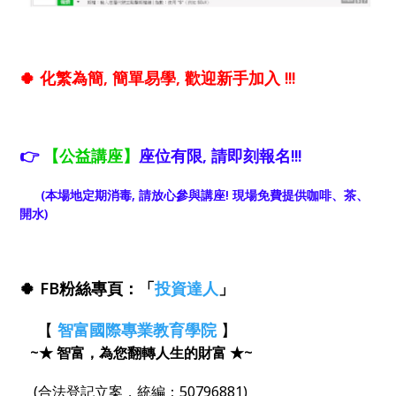
🍀 化繁為簡, 簡單易學, 歡迎新手加入 !!!
👉
【公益講座】
座位有限, 請即刻報名!!!
(本場地定期消毒, 請放心參與講座! 現場免費提供咖啡、茶、
開水)
🍀 FB粉絲專頁：「
投資達人
」
【
智富國際專業教育學院
】
~★ 智富，為您翻轉人生的財富 ★~
(合法登記立案，統編：50796881)