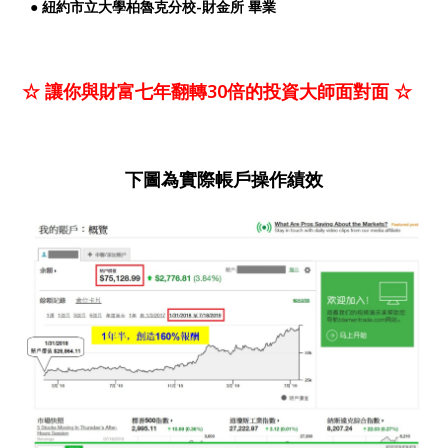
● 紐約市立大學柏魯克分校-財金所 畢業
☆ 讓你與財富七年翻轉30倍的投資大師面對面 ☆
下圖為實際帳戶操作績效