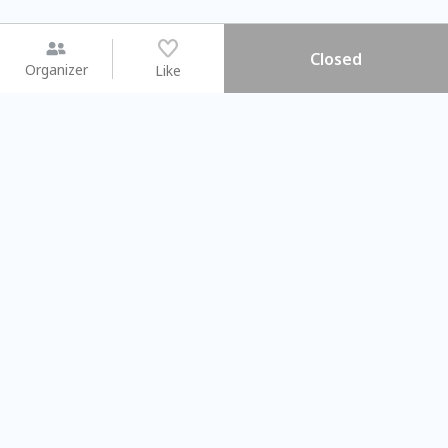
Closed
Organizer
Like
You may like
2026.08.15 (Sat) - 08.22 (Sat)
2026.08.15 (Sat) - 08
【親子手作體驗】哈東派對！
「共織宇宙」
比哈皮、東窩蕊
共織宇宙】 七
Taipei City
New Taipei C
#
歡迎新手
1163
11
#
植物生態瓶