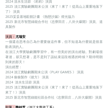
2024 淡水生活節 《莉莉》演員
2025 淡江實驗劇團期末公演《來了！來了！從高山上重重地落下
了》 演員
2025妥妥基地駐館計畫 《熱戀沙漏》燈光協力
2025 新北市智慧綠能合作社《忠寮田庄，八卦大爆開》演員、道
具製作
演員：
尤瑞安
一個還在思考自己為什麼要做這件事，但不知道為什麼就是很喜
歡表演的人。
在淡江大學實驗劇團學習中，有一些美好的演出經驗。對劇場很
著迷，卻又想著，是不是到了該結束這段相遇的時候？期待明朗
到來的那天！
演出經歷：
2024 淡江實驗劇團期末公演《PLAY GAMES 》 演員
2024 偷偷製作《彼方》 演員
2024 淡水生活節 演員
2025 淡江實驗劇團期末公演《來了！來了！從高山上重重地落下
來了！》演員
2025 新北市智慧綠能社區合作社《忠寮田庄，八卦大爆開》演員
歌隊：
魏妙芝
（淡江大學資工系）