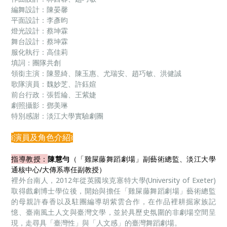
編舞設計：陳晏馨
平面設計：李彥昀
燈光設計：蔡坤霖
舞台設計：蔡坤霖
服化執行：高佳莉
填詞：團隊共創
領銜主演：陳昱綺、陳玉惠、尤瑞安、趙巧敏、洪健誠
歌隊演員：魏妙芝、許鈺媗
前台行政：張哲綸、王紫婕
劇照攝影：鄧美琳
特別感謝：淡江大學實驗劇團
演員及角色介紹
꒰
꒱
指導教授：
陳慧勻
（「雞屎藤舞蹈劇場」副藝術總監、淡江大學
通核中心/大傳系專任副教授）
裡外台南人，2012年從英國埃克塞特大學(University of Exeter)
取得戲劇博士學位後，開始與擔任「雞屎藤舞蹈劇場」藝術總監
的母親許春香以及駐團編導胡紫雲合作，在作品裡耕掘家族記
憶、臺南風土人文與臺灣文學，並於具歷史氛圍的非劇場空間呈
現，走尋具「臺灣性」與「人文感」的臺灣舞蹈劇場。