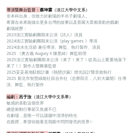
導演暨舞台監督：
蔡坤霖
（淡江大學中文系）
非本科出身，但致力於劇場的半吊子劇場人。
希冀在未來能做出更多台灣的故事以及普羅大眾都喜歡的戲劇
劇場經歷：
2023淡江實驗劇團期末公演《詩人》演員
2024淡江實驗劇團期末公演《play games 》導演
2024淡水生活節 兼任導演、舞監、執行製作、演員
2025 《奧古義 Augury X 陳昱綺》舞監助理
2025淡江實驗劇團期末公演《來了！來了！從高山上重重地落下
來了！》製作人暨舞臺監督
2025妥妥基地駐館計畫《熱戀沙漏》燈光設計暨音效執行
2025 新北市智慧綠能社區合作社《忠寮田庄，八卦大爆開》任導
演、舞監、執行製作
編劇：
呂于汝
（淡江大學中文系畢）
敏感的喜歡這個世界
總是衝動行事卻又焦慮不已
在劇場，是唯一可以讓腦中清淨的時光
在戲裡，希望你能看見我眼中閃閃發亮的世界✨