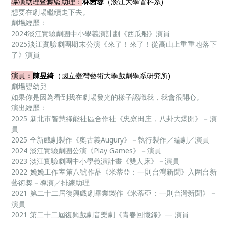
導演助理暨舞監助理：
林茜蓉
（淡江大學管科系)
想要在劇場繼續走下去。
劇場經歷：
2024淡江實驗劇團中小學義演計劃《西瓜船》演員
2025淡江實驗劇團期末公演《來了！來了！從高山上重重地落下
了》演員
演員：
陳昱綺
（國立臺灣藝術大學戲劇學系研究所)
劇場嬰幼兒
如果你是因為看到我在劇場發光的樣子認識我，我會很開心。
演出經歷：
2025 新北市智慧綠能社區合作社《忠寮田庄，八卦大爆開》－演
員
2025 全新戲劇製作《奧古義Augury》－執行製作／編劇／演員
2024 淡江實驗劇團公演《Play Games》－演員
2023 淡江實驗劇團中小學義演計畫《雙人床》－演員
2022 娩娩工作室第八號作品《米蒂亞：一則台灣新聞》入圍台新
藝術獎－導演／排練助理
2021 第二十二屆復興戲劇畢業製作《米蒂亞：一則台灣新聞》－
演員
2021 第二十二屆復興戲劇音樂劇《青春回憶錄》— 演員