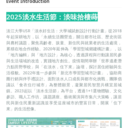
Event Introduction
2025淡水生活節：淡味拾棲蒔
淡江大學USR「淡水好生活：大學城賦創設計行動計畫」從2018
年起深耕地方，以「永續生活圈營造」關注都市社區、歷史街區
與農村議題，聚焦高齡者、孩童、新住民與就業者的生活處境，
累積在地合作經驗。2020年延伸為「學習型城鄉建構計畫」，以
「地方編輯」與「地方設計」為核心，透過課程與行動讓居民參
與生活場域的改造，實踐地方創生。疫情期間舉辦「世界遺產潛
力點田野學校」與「在淡水，住下來」論壇，探討居住經驗與生
活樣貌。2022年進一步參與「新北市學習型城市計畫」，協助商
圈行銷與伴手禮設計。面對淡水人口成長與都市化挑戰，團隊倡
議以「食衣住行城市」為整體願景，凝聚居民智慧共構宜居城
鎮。2023起以「淡水生活節」為平台，透過1+1選物體驗、文化
參訪、職人工作坊、議題講座、藝術展演與市集六大策略，讓居
民與新住民重新認識並享受這座城市的豐富日常，開展「住下
來」的生活想像。