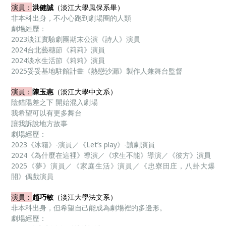
演員：
洪健誠
（淡江大學風保系畢）
非本科出身，不小心跑到劇場圈的人類
劇場經歷：
2023淡江實驗劇團期末公演《詩人》演員
2024台北藝穗節《莉莉》演員
2024淡水生活節《莉莉》演員
2025妥妥基地駐館計畫《熱戀沙漏》製作人兼舞台監督
演員：
陳玉惠
（淡江大學中文系）
陰錯陽差之下 開始混入劇場
我希望可以有更多舞台
讓我訴說地方故事
劇場經歷：
2023《冰箱》-演員／《Let’s play》-讀劇演員
2024《為什麼在這裡》導演／《求生不能》導演／《彼方》演員
2025《夢》演員／《家庭生活》演員／《忠寮田庄，八卦大爆
開》偶戲演員
演員：
趙巧敏
（淡江大學法文系）
非本科出身，但希望自己能成為劇場裡的多邊形。
劇場經歷：