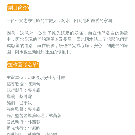
劇目簡介
꒰
꒱
一位生於忠寮社區的年輕人，阿水，回到他所鍾愛的家園。
因為一次意外，放出了原先鎮壓的妖怪，而在他們各自的訴說
中，阿水發現他們的願望以及委屈，因此阿水踏上了想幫他們完
成願望的道路，而在最後，妖怪們完成心願，安心回到他們的家
園，阿水也重新回到社區的懷抱中。
製作團隊名單
꒰
꒱
主辦單位：USR淡水好生活計畫
指導教授：陳慧勻
執行製作：蔡坤霖
導演：蔡坤霖
編劇：呂于汝
舞台監督：蔡坤霖
舞台監督暨導演助理：林茜蓉
音效執行：林茜蓉
燈光執行：李彥昀
作曲設計：林茜蓉、趙巧敏