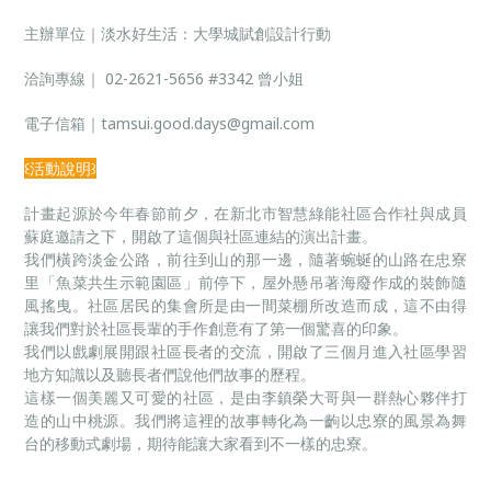
主辦單位｜淡水好生活：大學城賦創設計行動
洽詢專線｜
02-2621-5656
#3342 曾小姐
電子信箱｜
tamsui.good.days@gmail.com
꒰活動說明꒱
計畫起源於今年春節前夕，在新北市智慧綠能社區合作社與成員
蘇庭邀請之下，開啟了這個與社區連結的演出計畫。
我們橫跨淡金公路，前往到山的那一邊，隨著蜿蜒的山路在忠寮
里「魚菜共生示範園區」前停下，屋外懸吊著海廢作成的裝飾隨
風搖曳。社區居民的集會所是由一間菜棚所改造而成，這不由得
讓我們對於社區長輩的手作創意有了第一個驚喜的印象。
我們以戲劇展開跟社區長者的交流，開啟了三個月進入社區學習
地方知識以及聽長者們說他們故事的歷程。
這樣一個美麗又可愛的社區，是由李鎮榮大哥與一群熱心夥伴打
造的山中桃源。我們將這裡的故事轉化為一齣以忠寮的風景為舞
台的移動式劇場，期待能讓大家看到不一樣的忠寮。