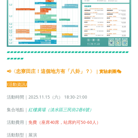
▰▰▰▰▰▰▰▰▰▰▰▰▰▰▰▰▰▰▰▰▰▰▰▰▰▰▰▰▰▰▰▰▰▰▰▰
▰▰▰▰▰
《
忠寮田庄！這個地方有「八卦」？
》
📢
｜實驗劇團🎭
꒰活動資訊꒱
活動時間｜2025.11.15（六） 18:30-21:00
集合地點｜
紅樓廣場（淡水區三民街2巷6號）
活動費用｜
免費（座席40席，站席約可50-60人）
活動類型｜展演