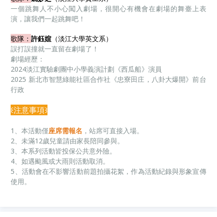
一個跳舞人不小心闖入劇場，很開心有機會在劇場的舞臺上表
演，讓我們一起跳舞吧！
歌隊：
許鈺媗
（淡江大學英文系）
誤打誤撞就一直留在劇場了！
劇場經歷：
2024淡江實驗劇團中小學義演計劃《西瓜船》演員
2025 新北市智慧綠能社區合作社《忠寮田庄，八卦大爆開》前台
行政
꒰注意事項꒱
1、本活動僅
座席需報名
，站席可直接入場。
2、未滿12歲兒童請由家長陪同參與。
3、本系列活動皆投保公共意外險。
4、如遇颱風或大雨則活動取消。
5、活動會在不影響活動前題拍攝花絮，作為活動紀錄與形象宣傳
使用。