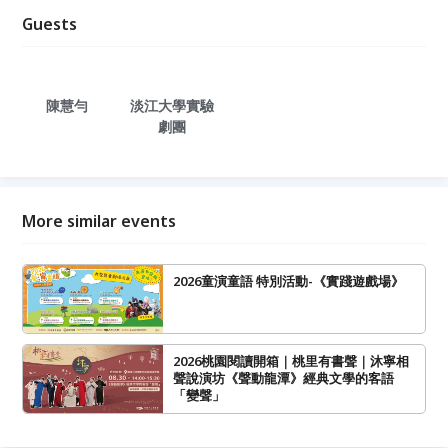
Guests
陳慧勻
淡江大學實驗
劇團
More similar events
2026童演童語 特別活動-《實踐遊戲場》
2026桃園閱讀開箱｜桃里有書聲｜沐寧相
聲說演坊《聲動龍潭》經典文學的客語
「變聲」