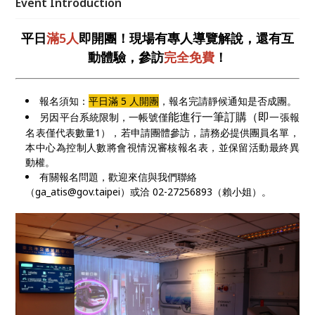
Event Introduction
平日
滿5人
即開團！現場有專人導覽解說，還有互
動體驗，參訪
完全
免費
！
報名須知：
平日滿 5 人開團
，報名完請靜候通知是否成團。
能進行一筆訂購（即
另因平台系統限制，一帳號僅
一張報
名表僅代表數量1），若申請團體參訪，請務必提供團員名單，
本中心為控制人數將會視情況審核報名表，並保留活動最終異
動權。
有關報名問題，歡迎來信與我們聯絡
（ga_atis@gov.taipei）或洽 02-27256893（賴小姐）。