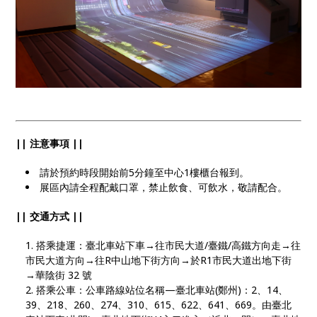
|| 注意事項 ||
請於預約時段開始前5分鐘至中心1樓櫃台報到。
展區內請全程配戴口罩，禁止飲食、可飲水，敬請配合。
|| 交通方式 ||
搭乘捷運：臺北車站下車→往市民大道/臺鐵/高鐵方向走→往
市民大道方向→往R中山地下街方向→於R1市民大道出地下街
→華陰街 32 號
搭乘公車：公車路線站位名稱—臺北車站(鄭州)：2、14、
39、218、260、274、310、615、622、641、669。由臺北