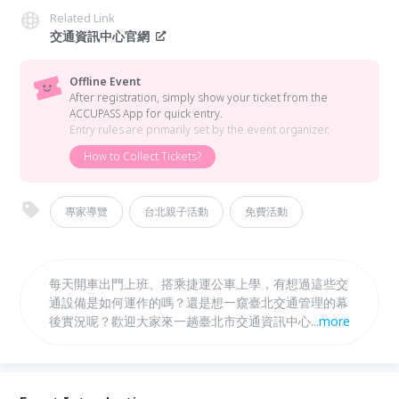
Related Link
交通資訊中心官網
Offline Event
After registration, simply show your ticket from the
ACCUPASS App for quick entry.
Entry rules are primarily set by the event organizer.
How to Collect Tickets?
專家導覽
台北親子活動
免費活動
每天開車出門上班、搭乘捷運公車上學，有想過這些交
通設備是如何運作的嗎？還是想一窺臺北交通管理的幕
後實況呢？歡迎大家來一趟臺北市交通資訊中心，透過
...
more
專人導覽解說、 AR 擴增實境，以及沉浸式體驗「行人
闖紅燈告警」與「協助視障者過馬路」，一起來場交通
安全初體驗吧！