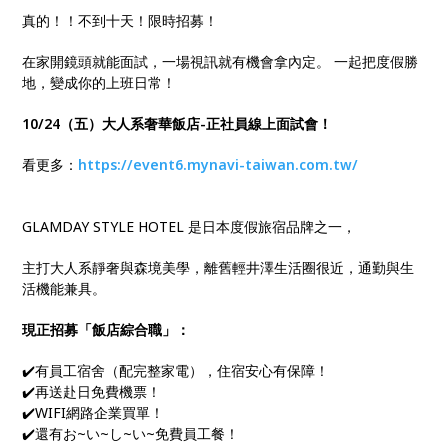
真的！！不到十天！限時招募！
在家開鏡頭就能面試，一場視訊就有機會拿內定。 一起把度假勝
地，變成你的上班日常！
10/24（五）大人系奢華飯店-正社員線上面試會！
看更多：
https://event6.mynavi-taiwan.com.tw/
GLAMDAY STYLE HOTEL 是日本度假旅宿品牌之一，
主打大人系靜奢與森境美學，離舊輕井澤生活圈很近，通勤與生
活機能兼具。
現正招募「飯店綜合職」：
✔️有員工宿舍（配完整家電），住宿安心有保障！
✔️再送赴日免費機票！
✔️WIFI網路企業買單！
✔️還有お~い~し~い~免費員工餐！