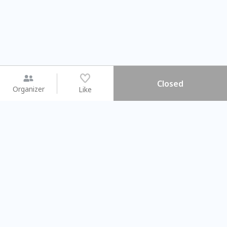
Closed
Organizer
Like
You may like
2026.08.15 (Sat) - 08.22 (Sat)
2026.08.15 (Sat) - 0