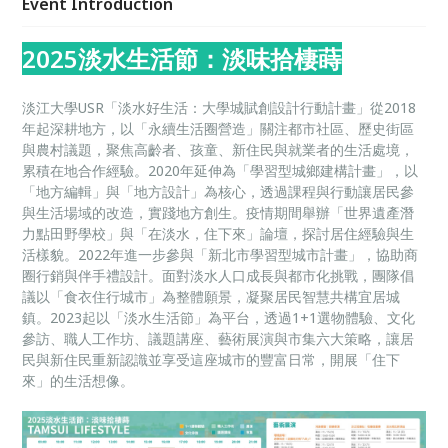
Event Introduction
2025淡水生活節：淡味拾棲蒔
淡江大學USR「淡水好生活：大學城賦創設計行動計畫」從2018
年起深耕地方，以「永續生活圈營造」關注都市社區、歷史街區
與農村議題，聚焦高齡者、孩童、新住民與就業者的生活處境，
累積在地合作經驗。2020年延伸為「學習型城鄉建構計畫」，以
「地方編輯」與「地方設計」為核心，透過課程與行動讓居民參
與生活場域的改造，實踐地方創生。疫情期間舉辦「世界遺產潛
力點田野學校」與「在淡水，住下來」論壇，探討居住經驗與生
活樣貌。2022年進一步參與「新北市學習型城市計畫」，協助商
圈行銷與伴手禮設計。面對淡水人口成長與都市化挑戰，團隊倡
議以「食衣住行城市」為整體願景，凝聚居民智慧共構宜居城
鎮。2023起以「淡水生活節」為平台，透過1+1選物體驗、文化
參訪、職人工作坊、議題講座、藝術展演與市集六大策略，讓居
民與新住民重新認識並享受這座城市的豐富日常，開展「住下
來」的生活想像。