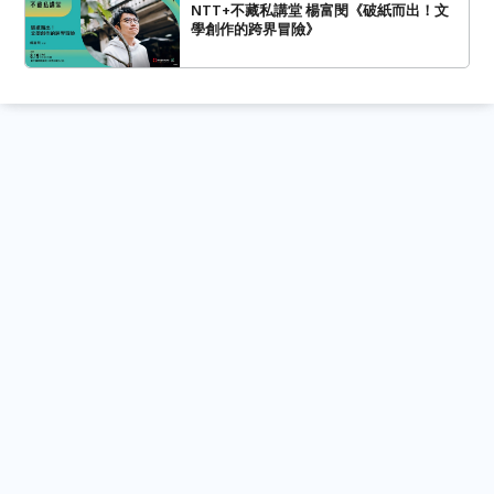
NTT+不藏私講堂 楊富閔《破紙而出！文
學創作的跨界冒險》