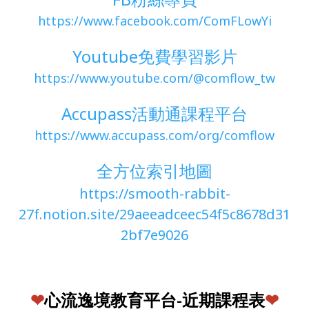
https://www.facebook.com/ComFLowYi
Youtube免費學習影片
https://www.youtube.com/@comflow_tw
Accupass活動通課程平台
https://www.accupass.com/org/comflow
全方位索引地圖
https://smooth-rabbit-
27f.notion.site/29aeeadceec54f5c8678d31
2bf7e9026
❤
心流逸境教育平台-近期課程表
❤