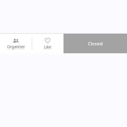
Closed
Organizer
Like
You may like
2026.08.15 (Sat) - 08.22 (Sat)
2026.08.15 (Sat) - 08.