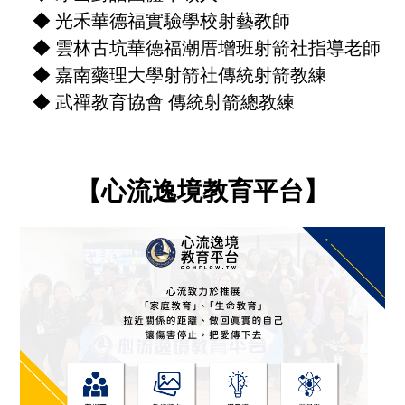
◆ 光禾華德福實驗學校射藝教師
◆ 雲林古坑華德福潮厝增班射箭社指導老師
◆ 嘉南藥理大學射箭社傳統射箭教練
◆ 武禪教育協會 傳統射箭總教練
【心流逸境教育平台】