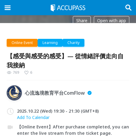
Share
Open with app
Online Event
Learning
Charity
【感受與感受的感受】— 從情緒評價走向自
我接納
769
6
心流逸境教育平台ComFlow
2025.10.22 (Wed) 19:30 - 21:30 (GMT+8)
Add To Calendar
【Online Event】After purchase completed, you can
enter the live stream from the ticket page.