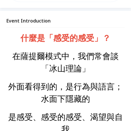
評，回到真實而柔軟的自己。 這份練習，不只是理解
自己的情緒，更是與內在對話、重建自我連結的過程。
只要願意練習，每個人都能找到屬於自己的溫柔而一致
的回應方式。
Event Introduction
什麼是「感受的感受」？
在薩提爾模式中，我們常會談
「冰山理論」
外面看得到的，是行為與語言；
水面下隱藏的
是感受、感受的感受、渴望與自
我