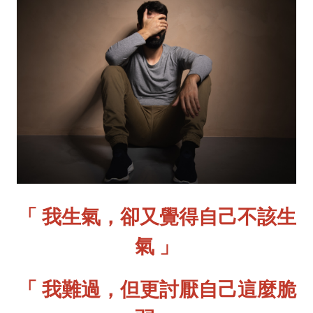
「 我生氣，卻又覺得自己不該生
氣 」
「 我難過，但更討厭自己這麼脆