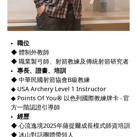
職位
◆ 體制外教師
◆ 職業製弓師、射箭教練及傳統射箭研究者
專長、證書、培訓
◆ 中華民國射箭協會B級教練
◆ USA Archery Level 1 Instructor
◆ Points Of You® 以色列國際教練牌卡 ‧ 官
方一階認證引導師
經歷
◆ 心流逸境2025年薩提爾成長模式師資培訓
◆ 冰山對話團體帶領人