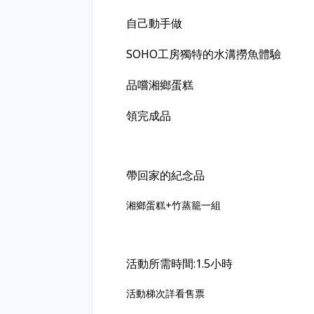
自己動手做
SOHO工房獨特的水溝撈魚體驗
品嚐湘鄉蛋糕
領完成品
帶回家的紀念品
湘鄉蛋糕+竹蒸籠一組
活動所需時間:1.5小時
活動梯次詳看售票