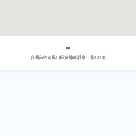
台灣高雄市鳳山區黃埔新村東三巷101號