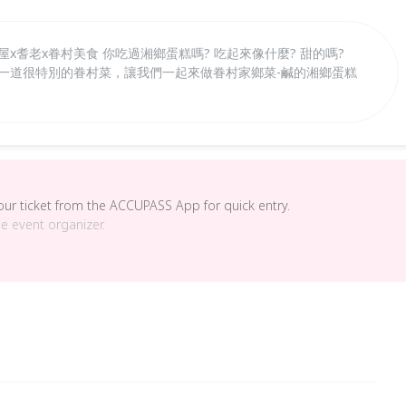
x耆老x眷村美食 你吃過湘鄉蛋糕嗎? 吃起來像什麼? 甜的嗎?
這是一道很特別的眷村菜，讓我們一起來做眷村家鄉菜-鹹的湘鄉蛋糕
your ticket from the ACCUPASS App for quick entry.
he event organizer.