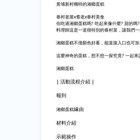
黃埔新村獨特的湘鄉蛋糕
眷村老屋x耆老x眷村美食
你吃過湘鄉蛋糕嗎? 吃起來像什麼? 甜的嗎?
料理師這是一道很特別的眷村菜，讓我們一
湘鄉蛋糕不僅顏色好看，能直接入口也可加
這麼神奇的蛋糕，想不想一探究竟? 一起來
湘鄉蛋糕
| 活動流程介紹 |
報到
緣由
湘鄉蛋糕
材料介紹
示範操作