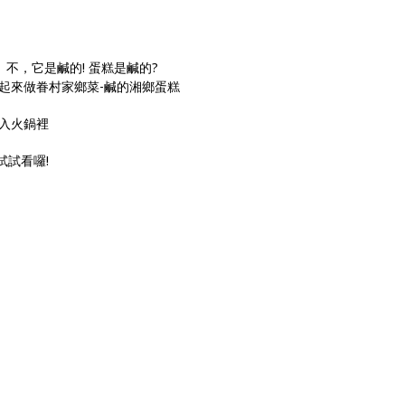
 不，它是鹹的! 蛋糕是鹹的?
起來做眷村家鄉菜-鹹的湘鄉蛋糕
入火鍋裡
試試看囉!