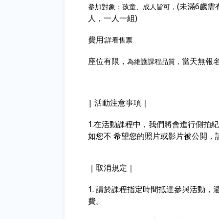
(未滿6歲
參加對象：孩童、成人皆可，
人，一人一組)
費用:
詳看售票
座位有限，
當天無報
為維護課程品質，
| 活動注意事項｜
1.在活動課程中，我們將會進行側拍
如您不 希望您的照片或影片被公開，
｜取消規定｜
1. 請於課程指定時間抵達參與活動
費。