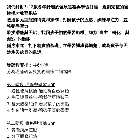
我們針對3-12歲各年齡層的發展進程與學習目標，規劃完整的適
性揚才教育系統
透過多元型態的情境和操作，打開孩子的五感、訓練專注力、並
培養學習力
發掘潛能與天賦、找回孩子們的學習動機、維持"自主、轉化、與
創造"的動能
循序漸進，扎下精實的基礎，在學習裡獲得樂趣，成為孩子每天
進步與成長的泉源
🎯課程安排
：共
6
小時
分為理論研習與實務演練二個階段
第一階段 理論與研習 3hr
1. 適性發展概論-適性從自己開始
2. 先天評量報告-讓我們更懂孩子
3. 後天觀察紀錄-看見孩子的亮點
4. 如何適性引導-讓孩子喜歡學習
第二階段 實務與演練 3hr
1. 實際演練遊戲
2. 分享觀察紀錄