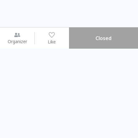
Closed
Organizer
Like
You may like
2026.08.15 (Sat) - 08.22 (Sat)
2026.08.15 (Sat) - 08
【親子手作體驗】哈東派對！
「共織宇宙」
比哈皮、東窩蕊
共織宇宙】 七