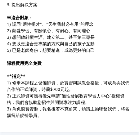
3. 提出解決方案
🎯
適合對象
：
1) 認同"適性揚才"、"天生我材必有用"的理念
2) 熱愛學習、有關懷心、有耐心、有同理心
3) 想開啟斜槓生涯、建立第二、甚至第三專長
4) 想以更適合更專業的方式與自己的孩子互動
5) 已是老師身份，想要精進，成為更好的自己
課程費用完全免費
**
補充
**
1) 修畢本課程之儲備師資，於實習與試教合格後，可成為與我們
合作的正式師資，時薪$700元起。
2) 正式師資可獲得優先申請"適性發展教育學習力中心"授權資
格，我們會協助您招生與開辦專注力課程。
3) 為免浪費資源，報名後若不克前來，煩請主動聯繫我們，將名
額留給候補學員。