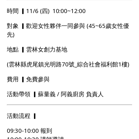
時間 ▎11/6 (四) 10:00~12:00
對象 ▎歡迎女性夥伴一同參與 (45~65歲女性優
先)
地點 ▎雲林女創力基地
(
雲林縣虎尾鎮光明路70號_綜合社會福利館1樓)
費用 ▎
免費參與
活動帶領 ▎
蘇量義
/
阿義廚房 負責人
活動流程 ▎
09:30-10:00
報到