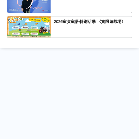
2026童演童語 特別活動-《實踐遊戲場》