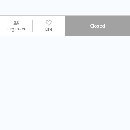
Closed
Organizer
Like
You may like
2026.08.15 (Sat) - 08.22 (Sat)
2026.08.15 (Sat) - 0
【親子手作體驗】哈東派對！
「共織宇宙」
比哈皮、東窩蕊
共織宇宙】 
Taipei City
New Taipei C