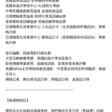
美國蓋洛普認證 全球優勢分析教練
美國加速式學習中心 AL課程引導師
中華民國遊戲教育協會 桌遊師資認證
亞洲體驗教育協會 助理引導員訓練結業
基督教牧者訓練協會 領袖訓練學校結業
亞洲職業生涯發展中心 人生設計卡（生涯規劃與求職諮詢） 專業
執行師
亞洲職業生涯發展中心 愛情設計卡（親密關係與伴侶諮詢） 專業
執行師
曾任編劇、院線電影行銷企劃
大型活動轉播導播、美國紀錄片導演及製片
影視傳播專案經理、組織培訓師、影展與發表會評審
美國NASA太空學校助教及攝影、中英逐步與同步即席翻譯、晚會
主持人
網路記者、舞台燈光設計師、簡報設計師、桌遊設計師
——————————————————
【🎤講師的話】
學院這次在規劃這場講座時，我們期待不是只把《界線學》的精