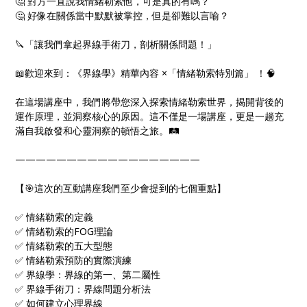
🤔 對方一直說我情緒勒索他，可是真的有嗎？
🤔 好像在關係當中默默被掌控，但是卻難以言喻？
🔪「讓我們拿起界線手術刀，剖析關係問題！」
📖歡迎來到：《界線學》精華內容 ×「情緒勒索特別篇」 ！🧠
在這場講座中，我們將帶您深入探索情緒勒索世界，揭開背後的
運作原理，並洞察核心的原因。這不僅是一場講座，更是一趟充
滿自我啟發和心靈洞察的頓悟之旅。🛤
——————————————————
【🎯這次的互動講座我們至少會提到的七個重點】
✅ 情緒勒索的定義
✅ 情緒勒索的FOG理論
✅ 情緒勒索的五大型態
✅ 情緒勒索預防的實際演練
✅ 界線學：界線的第一、第二屬性
✅ 界線手術刀：界線問題分析法
✅ 如何建立心理界線