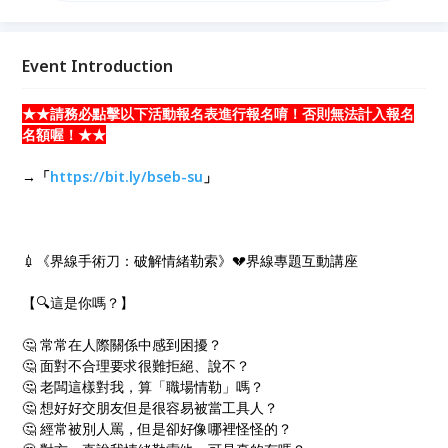
🤔 對方一直說我情緒勒索他，可是真的有嗎？ 🤔 好像
在關係當中默默被掌控，但是卻難以言喻？ 🔪「讓我
們拿起界線手術刀，剖析關係問題！」 📖歡迎來到：
Event Introduction
《界線學》精華內容 ×「情緒勒索特別篇」 ！🧠
★★請務必點擊以下活動報名表進行報名唷！否則無法計入報名
名額喔！★★
→「
https://bit.ly/bseb-su
」
💉《界線手術刀：破解情緒勒索》💔界線專題互動講座
【🔍這是你嗎？】
🤔 常常在人際關係中感到困擾？
🤔 面對不合理要求很難拒絕、說不？
🤔 老闆這樣對我，算「職場情勒」嗎？
🤔 想好好交朋友但是很容易被當工具人？
🤔 經常被別人罵，但是卻好像哪裡怪怪的？