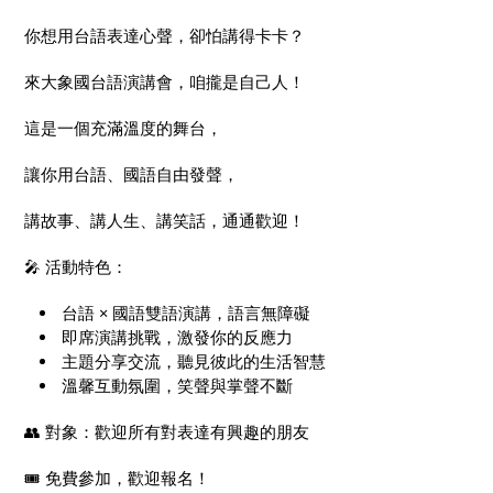
你想用台語表達心聲，卻怕講得卡卡？
來大象國台語演講會，咱攏是自己人！
這是一個充滿溫度的舞台，
讓你用台語、國語自由發聲，
講故事、講人生、講笑話，通通歡迎！
🎤 活動特色：
台語
×
國語雙語演講，語言無障礙
即席演講挑戰，激發你的反應力
主題分享交流，聽見彼此的生活智慧
溫馨互動氛圍，笑聲與掌聲不斷
👥 對象：歡迎所有對表達有興趣的朋友
🎟️ 免費參加，歡迎報名！