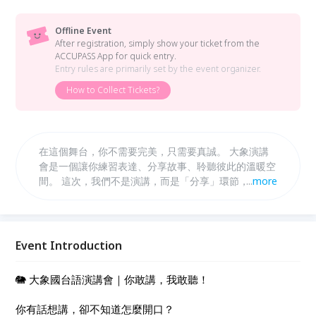
Offline Event
After registration, simply show your ticket from the
ACCUPASS App for quick entry.
Entry rules are primarily set by the event organizer.
How to Collect Tickets?
在這個舞台，你不需要完美，只需要真誠。 大象演講
會是一個讓你練習表達、分享故事、聆聽彼此的溫暖空
間。 這次，我們不是演講，而是「分享」環節，讓聲
...
more
音與心意都能被看見。 🎤 活動亮點： - 即席挑戰：現
場抽題、限時發言，激發你的反應力與創造力。 - 交流
分享：分組互動，彼此交換觀點與鼓勵，讓演講不只是
獨白，而是對話。
Event Introduction
🐘 大象國台語演講會｜你敢講，我敢聽！
你有話想講，卻不知道怎麼開口？