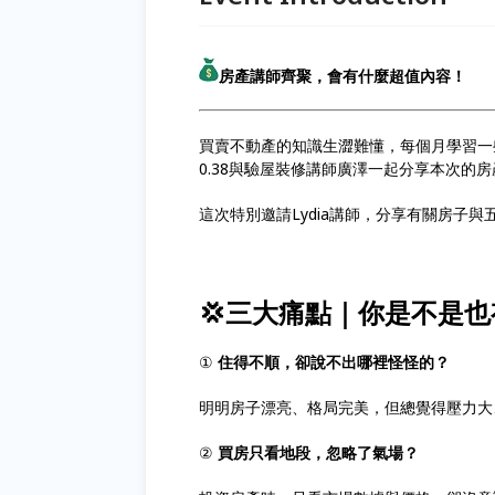
房產講師齊聚，會有什麼超值內容！
買賣不動產的知識生澀難懂，每個月學習一
0.38與驗屋裝修講師廣澤一起分享本次的
這次特別邀請Lydia講師，分享有關房子與
💢三大痛點｜你是不是
①
住得不順，卻說不出哪裡怪怪的？
明明房子漂亮、格局完美，但總覺得壓力大
②
買房只看地段，忽略了氣場？