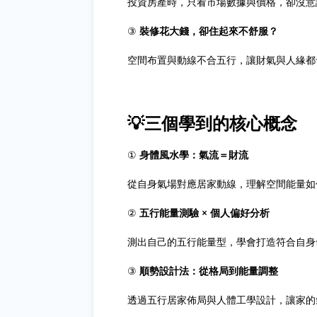
投資房產時，只看市場數據與價格，卻沒意
③
裝修花大錢，卻住起來不舒服？
空間布置與動線不合五行，讓財氣與人緣都
💡三個學到的核心概念
①
身體風水學：氣流＝財流
從自身氣場對應居家動線，理解空間能量如
②
五行能量測驗 × 個人偏好分析
測出自己的五行能量型，學會打造符合自身
③
順勢設計法：從格局到能量調整
透過五行居家佈局與人體工學設計，讓家的