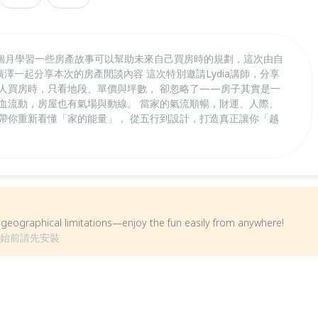
個月學習一些房產故事可以幫助未來自己買房時的規劃，這次由自
廣澤一起分享本次的房產閒談內容 這次特別邀請Lydia講師，分享
多人買房時，只看地段、單價與坪數， 卻忽略了——房子其實是一
氣血流動，房屋也有氣場與動線。 當家的氣流順暢，財運、人際、
將帶你重新看懂「家的能量」， 從五行到設計，打造真正讓你「越
om geographical limitations—enjoy the fun easily from anywhere!
動開始前請先安裝