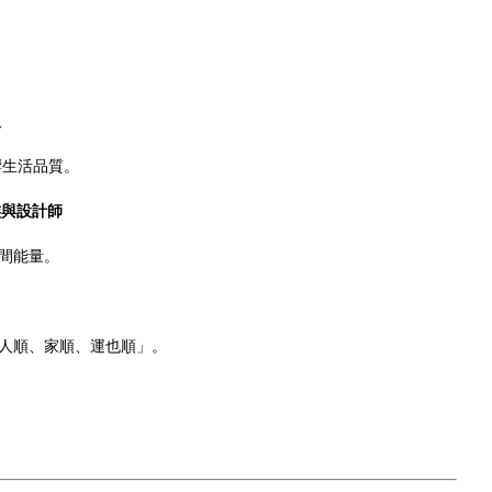
人
響生活品質。
族與設計師
間能量。
人順、家順、運也順」。