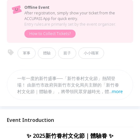
Offline Event
After registration, simply show your ticket from the
ACCUPASS App for quick entry.
Entry rules are primarily set by the event organizer.
How to Collect Tickets?
軍事
體驗
親子
小小職軍
一年一度的新竹盛事──「新竹眷村文化節」熱鬧登
場！ 由新竹市政府與新竹市文化局共主辦的「新竹眷
村文化節｜體驗眷」，將帶領民眾穿越時光，體驗滿載
...
more
人情味的眷村日常。這一區特別打造「小小將軍見習
生」體驗營，讓孩子換上迷彩服、背起小背包，透過簡
單的任務與訓練，感受軍人精神與責任感，在遊戲中認
識「保家衛國」的榮耀與驕傲，從小種下榮譽的種子。
Event Introduction
✨ 2025新竹眷村文化節｜體驗眷 ✨