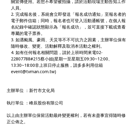
關宣傳使用。若您不希望被拍攝，請於活動現場主動告知工作
人員。
完成報名後，系統會立即發送「報名成功通知」至報名者的
電子郵件信箱；同時，報名者也可登入活動通帳號，在個人報
名紀錄中確認狀態顯示為「報名成功」，並可直接下載或查看
專屬的電子票券。
如遇颱風、豪雨、天災等不不可抗力之因素，主辦單位保有
隨時修改、變更、活動解釋及取消本活動之權利。
如有任何報名相關問題，請於上班時間來電02-
22807788#215蔡小姐(星期一至星期五09:30~12:00、
13:30~18:00非上班日停止服務，請多多利用信箱
event@tvman.com.tw)
主辦單位 ：新竹市文化局
執行單位 ：峰辰股份有限公司
以上由主辦單位保留活動最終變更權利，若有未盡事宜得隨時修
正公佈之。