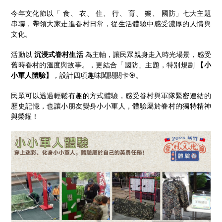
今年文化節以「 食、 衣、 住、 行、 育、 樂、 國防」七大主題
串聯，帶領大家走進眷村日常，從生活體驗中感受濃厚的人情與
文化。
活動以
沉浸式眷村生活
為主軸，讓民眾親身走入時光場景，感受
舊時眷村的溫度與故事。，更結合「國防」主題，特別規劃
【小
小軍人體驗】
，設計四項趣味闖關關卡🎯。
民眾可以透過輕鬆有趣的方式體驗，感受眷村與軍隊緊密連結的
歷史記憶，也讓小朋友變身小小軍人，體驗屬於眷村的獨特精神
與榮耀！