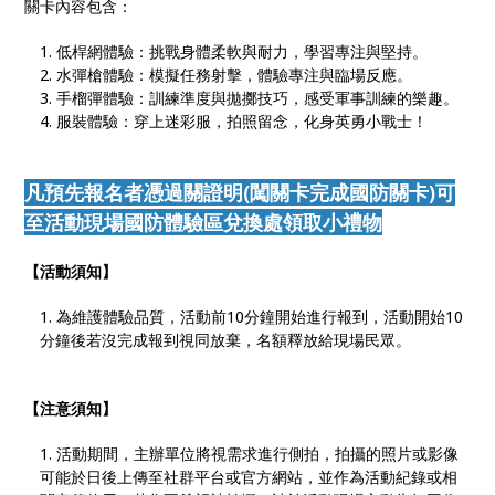
關卡內容包含：
低桿網體驗：挑戰身體柔軟與耐力，學習專注與堅持。
水彈槍體驗：模擬任務射擊，體驗專注與臨場反應。
手榴彈體驗：訓練準度與拋擲技巧，感受軍事訓練的樂趣。
服裝體驗：穿上迷彩服，拍照留念，化身英勇小戰士！
凡預先報名者憑過關證明(闖關卡完成國防關卡)可
至活動現場國防體驗區兌換處領取小禮物
【活動須知】
為維護體驗品質，活動前10分鐘開始進行報到，活動開始10
分鐘後若沒完成報到視同放棄，名額釋放給現場民眾。
【注意須知】
活動期間，主辦單位將視需求進行側拍，拍攝的照片或影像
可能於日後上傳至社群平台或官方網站，並作為活動紀錄或相