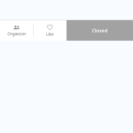
Closed
Organizer
Like
You may like
2026.08.15 (Sat) - 08.22 (Sat)
2026.08.15 (Sat) - 0
【親子手作體驗】哈東派對！
「共織宇宙」
比哈皮、東窩蕊
共織宇宙】 