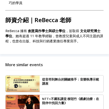
巧的學員
師資介紹｜ReBecca 老師
ReBecca 擁有
創意寫作學士與碩士學位
，並取得
文化研究博士
學位
。她有超過 11 年教學經驗，曾教授兒童與成人不同主題的課
程，也曾在出版、科技與行銷產業擔任專業寫手。
More similar events
從音符到舞台的關鍵推手：音樂執導示範
講座
NTT+不藏私講堂 柳冠竹《戲劇治療：在
陪伴中找回力量》