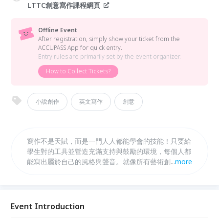
LTTC創意寫作課程網頁
Offline Event
After registration, simply show your ticket from the
ACCUPASS App for quick entry.
Entry rules are primarily set by the event organizer.
How to Collect Tickets?
小說創作
英文寫作
創意
寫作不是天賦，而是一門人人都能學會的技能！只要給
學生對的工具並營造充滿支持與鼓勵的環境，每個人都
能寫出屬於自己的風格與聲音。就像所有藝術創作一
...
more
樣，寫作需要的不只是靈感，還需要建設性的回饋與適
時的鼓勵，才能讓技巧與自信相會、一起發光！ 現在
就報名，讓 ReBecca老師帶領你寫出屬於你的風格與
聲音！
Event Introduction