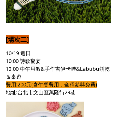
[場次二]
10/19 週日
10:00 詩歌饗宴
12:00 中午用飯&手作吉伊卡哇&Labubu餅乾
＆桌遊
費用:200元(含午餐費用，全程參與免費)
地址:台北市文山區萬隆街29巷