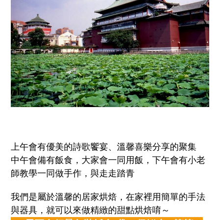
上午會有優美的詩歌饗宴、溫馨喜樂分享的聚集
中午會備有飯食，大家會一同用飯，下午會有小老
師教學一同做手作，與走走踏青
我們是屬於溫馨的居家烘焙，在家裡用簡單的手法
與器具，就可以來做精緻的甜點烘焙唷～