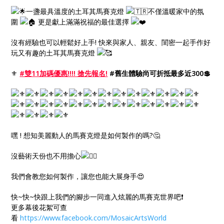
一盞最具溫度的土耳其馬賽克燈
不僅溫暖家中的氛
圍
更是獻上滿滿祝福的最佳選擇
沒有經驗也可以輕鬆好上手! 快來與家人、親友、閨密一起手作好
玩又有趣的土耳其馬賽克燈
⚜️
#雙11加碼優惠!!!! 搶先報名!
#舊生體驗尚可折抵最多近300💲
嘿 ! 想知美麗動人的馬賽克燈是如何製作的嗎?🤔
沒藝術天份也不用擔心
我們會教您如何製作，讓您也能大展身手😍
快~快~快跟上我們的腳步一同進入炫麗的馬賽克世界吧❗
更多幕後花絮可查
看
https://www.facebook.com/MosaicArtsWorld