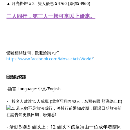
▲ 月亮掛燈 x 2 : 雙人優惠 $4760 (原價$4960)
三人同行，第三人一樣可享以上優惠。
體驗相關疑問，歡迎洽詢 👉"
https://www.facebook.com/MosaicArtsWorld/
"
🗒
活動資訊
-
語言 Language: 中文/English
-
報名人數達15人成班 (場地可容內40人，名額有限 額滿為止❗❗)
若人數不足無法成行，將於行前通知改期，開課日期無法前
往請告知更換日期，盼知悉❗
- 活動對象5 歲以上；12 歲以下孩童須由一位成年者陪同