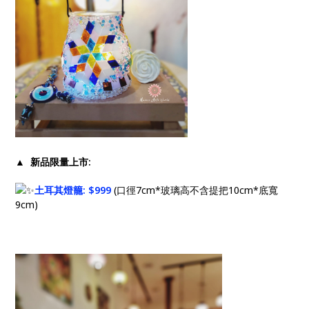
▲ 新品限量上市:
土耳其燈籠​: $999
(口徑7cm*玻璃高不含提把10cm*底寬
9cm)