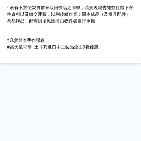
- 若有不方便親自前來取回作品之同學，請於現場告知並且留下寄
件資料以及繳交運費，以利後續作業；因本成品（及燈具配件）
為易碎品，郵寄損壞風險將由收件者自行承擔
*凡參與本手作課程，
#當天還可享 土耳其進口手工藝品全面9折優惠。