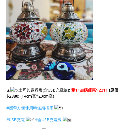
▲
土耳其露營燈(含USB充電線):
雙11加碼優惠$2211
(原價
$2380
)
(14cm寬*20cm高)
#攜帶方便使用時無須插電
#USB充電
#含USB充電線