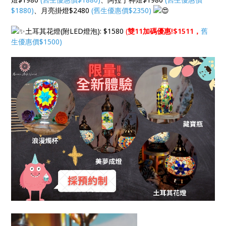
$1880)
、月亮掛燈$2480
(舊生優惠價$2350)
土耳其花燈(附LED燈泡)​: $1580
(
雙11加碼優惠!$1511，
舊
生優惠價$1500)