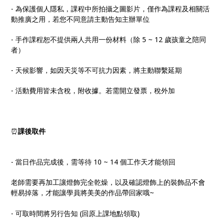
- 為保護個人隱私，課程中所拍攝之圖影片，僅作為課程及相關活
動推廣之用，若您不同意請主動告知主辦單位
- 手作課程恕不提供兩人共用一份材料（除 5 ~ 12 歲孩童之陪同
者）
- 天候影響，如因天災等不可抗力因素，將主動聯繫延期
- 活動費用皆未含稅，附收據。若需開立發票，稅外加
⏰
課後取件
- 當日作品完成後，需等待 10 ~ 14 個工作天才能領回
老師需要再加工讓燈飾完全乾燥，以及確認燈飾上的裝飾品不會
輕易掉落，才能讓學員將美美的作品帶回家哦~
- 可取時間將另行告知 (回原上課地點領取)