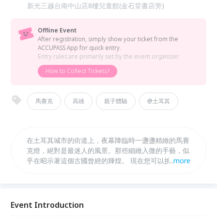
新光三越台南中山店8樓兒童館(金石堂書店旁)
Offline Event
After registration, simply show your ticket from the
ACCUPASS App for quick entry.
Entry rules are primarily set by the event organizer.
How to Collect Tickets?
馬賽克
高雄
親子體驗
@土耳其
在土耳其城市的街道上，夜幕降臨時一盞盞精緻的馬賽
克燈，絕對是最迷人的風景。那些細緻入微的手藝，似
乎在昭示著這個古國曾經的輝煌。 現在您可以挑選符
...
more
合自己最愛的材料，發揮巧思及創意製作獨一無二的馬
賽克燈。輕鬆體驗異國文化，與家人、朋友、情人一同
來製作傳統的土耳其燈，增添家中溫馨又溫暖的感受
吧！
Event Introduction