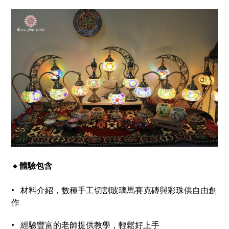
🔸
體驗包含
• 材料介紹，
數種手工切割玻璃馬賽克磚與彩珠供自由創
作
• 經驗豐富的老師提供教學，輕鬆好上手