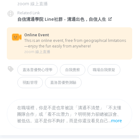
zoom 線上直播
Related Link
自信溝通學院 Line社群 - 溝通出色，自信人生
Online Event
This is an online event, free from geographical limitations
—enjoy the fun easily from anywhere!
zoom 線上直播
蓋洛普優勢心理學
自我覺察
職場自我懷疑
弱點管理
蓋洛普優勢測驗
在職場裡，你是不是也常被說「溝通不清楚」「不太懂
團隊合作」或「看不出潛力」？明明努力卻總被誤會、
被低估。這不是你不夠好，而是你還沒看見自己的優
...
more
勢。透過蓋洛普優勢心理學，你將重新理解自己的天賦
與行動模式，學會用優勢視角看待弱點。有人擅長邏輯