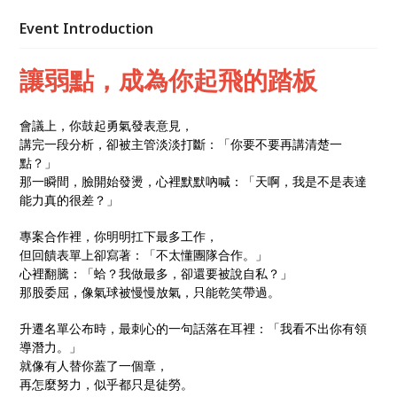
分析，有人善於建立人際連結，也有人天生能點燃團隊
氛圍。當你懂得運用自己的強項優勢，不再用別人的標
Event Introduction
準衡量自己，盲點就會變成成長的踏板。這場講座將帶
你啟動自我覺察，發現潛藏天賦、重建自信與影響力，
讓弱點，成為你起飛的踏板
讓你在職場成長與人際互動中發光，真正把「弱點，成
為你起飛的踏板」。
會議上，你鼓起勇氣發表意見，
講完一段分析，卻被主管淡淡打斷：「你要不要再講清楚一
點？」
那一瞬間，臉開始發燙，心裡默默吶喊：「天啊，我是不是表達
能力真的很差？」
專案合作裡，你明明扛下最多工作，
但回饋表單上卻寫著：「不太懂團隊合作。」
心裡翻騰：「蛤？我做最多，卻還要被說自私？」
那股委屈，像氣球被慢慢放氣，只能乾笑帶過。
升遷名單公布時，最刺心的一句話落在耳裡：「我看不出你有領
導潛力。」
就像有人替你蓋了一個章，
再怎麼努力，似乎都只是徒勞。