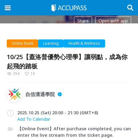
Share
Open with app
Online Event
Learning
Health & Wellness
10/25【蓋洛普優勢心理學】讓弱點，成為你
起飛的踏板
354
16
自信溝通學院
2025.10.25 (Sat) 20:00 - 21:30 (GMT+8)
Add To Calendar
【Online Event】After purchase completed, you can
enter the live stream from the ticket page.