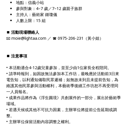
地點：信義小站
參與對象：4–7 歲／7–12 歲親子族群
主持人：藝術家 鍾瓊儀
人數上限：15 組
⏹︎ 活動現場聯絡人
📧 moie@lightaa.com ／ ☎ 0975-206-231（黃小姐）
⏹︎ 注意事項
• 本活動適合4-12歲兒童參加，並至少由1位家長全程陪同。
• 請準時報到，如因故無法參加本工作坊，最晚應於活動前3日來
電告知，以利通知備取民眾遞補；如無故未到且未提前告知，為
維護其他民眾參與活動權利，本藝術季後續工作坊恕不再受理同
一人員報名。
• 成果作品將作為《浮生圓境》共創展件的一部分，展出於藝術季
場域。
• 若遇天候或其他不可抗力因素，主辦單位將提前公告延期或調
整。
• 主辦單位保留活動內容調整之權利。