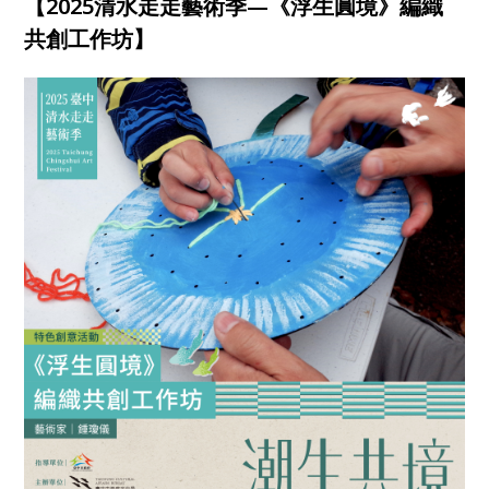
【2025清水走走藝術季—《浮生圓境》編織
共創工作坊】