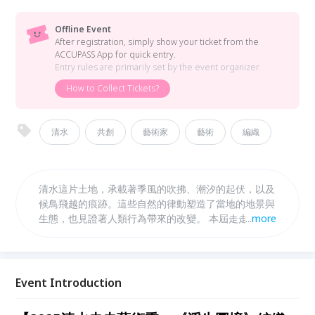
Offline Event
After registration, simply show your ticket from the
ACCUPASS App for quick entry.
Entry rules are primarily set by the event organizer.
How to Collect Tickets?
清水
共創
藝術家
藝術
編織
清水這片土地，承載著季風的吹拂、潮汐的起伏，以及
候鳥飛越的痕跡。這些自然的律動塑造了當地的地景與
生態，也見證著人類行為帶來的改變。 本屆走走藝術
...
more
季以「變遷與永續之間的共生關係」為核心，透過藝術
創作，呈現清水沿海地區的自然力量與人類對環境的影
響。我們希望藝術不只是靜態的展示，而是一場邀請人
們重新認識土地的旅程，激發對自然、永續與未來的思
Event Introduction
考。