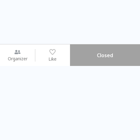
Closed
Organizer
Like
You may like
2026.08.15 (Sat) - 08.22 (Sat)
2026.08.15 (Sat) - 0