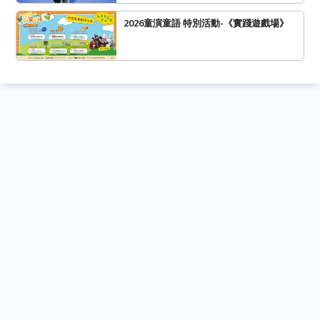
2026童演童語 特別活動-《實踐遊戲場》