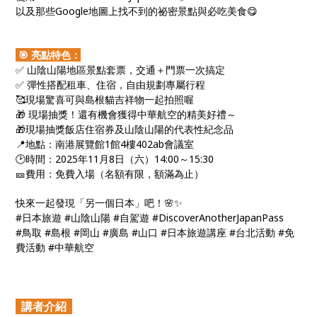
以及那些Google地圖上找不到的祕密景點與必吃美食😋
🎯 亮點特色：
✅ 山陰山陽地區景點套票，交通＋門票一次搞定
✅ 彈性搭配租車、住宿，自由規劃專屬行程
🥰現場驚喜可與島根貓吉祥物一起拍照喔
🎁 現場抽獎！還有機會獲得中華航空的精美好禮～
🎁現場抽獎飯店住宿券及山陰山陽的代表性紀念品
📍地點：南港展覽館1館4樓402ab會議室
🕑時間：2025年11月8日（六）14:00～15:30
🎫費用：免費入場（名額有限，額滿為止）
快來一起發現「另一個日本」吧！🌸✨
#日本旅遊 #山陰山陽 #自駕遊 #DiscoverAnotherJapanPass
#鳥取 #島根 #岡山 #廣島 #山口 #日本旅遊講座 #台北活動 #免
費活動 #中華航空
講者介紹