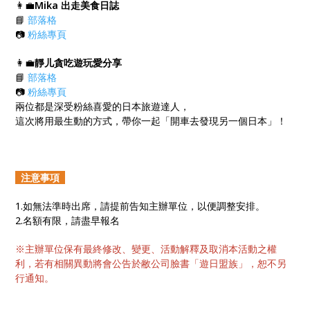
👩‍💼
Mika 出走美食日誌
📘
部落格
📷
粉絲專頁
👩‍💼
靜儿貪吃遊玩愛分享
📘
部落格
📷
粉絲專頁
兩位都是深受粉絲喜愛的日本旅遊達人，
這次將用最生動的方式，帶你一起「開車去發現另一個日本」！
注意事項
1.如無法準時出席，請提前告知主辦單位，以便調整安排。
2.名額有限，請盡早報名
※主辦單位保有最終修改、變更、活動解釋及取消本活動之權
利，若有相關異動將會公告於敝公司臉書「遊日盟族」，恕不另
行通知。