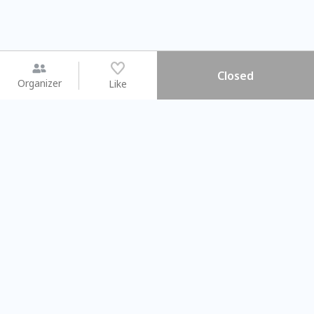
Closed
Organizer
Like
You may like
2026.08.15 (Sat) - 08.22 (Sat)
2026.08.15 (Sat) - 08
【親子手作體驗】哈東派對！
「共織宇宙」
比哈皮、東窩蕊
共織宇宙】 七