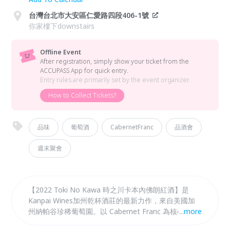
台灣台北市大安區仁愛路四段406-1號
你家樓下downstairs
Offline Event
After registration, simply show your ticket from the
ACCUPASS App for quick entry.
Entry rules are primarily set by the event organizer.
How to Collect Tickets?
品味
葡萄酒
CabernetFranc
品酒會
週末聚會
【2022 Toki No Kawa 時之川卡本內佛朗紅酒】是
Kanpai Wines加州乾杯酒莊的最新力作，來自美國加
州納帕谷珍稀葡萄園。以 Cabernet Franc 為核心，融
...
more
合優雅與深度，細緻結構展現出獨特的陳年潛力。 這