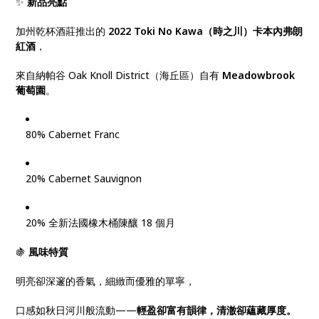
✨
新品亮點
加州乾杯酒莊推出的
2022 Toki No Kawa（時之川）卡本內弗朗
紅酒
，
來自納帕谷 Oak Knoll District（海丘區）自有
Meadowbrook
葡萄園
。
80% Cabernet Franc
20% Cabernet Sauvignon
20% 全新法國橡木桶陳釀 18 個月
🍇
風味特質
明亮卻深邃的香氣，細緻而優雅的單寧，
口感如秋日河川般流動——
輕盈卻富有韻律，清澈卻蘊藏厚度。