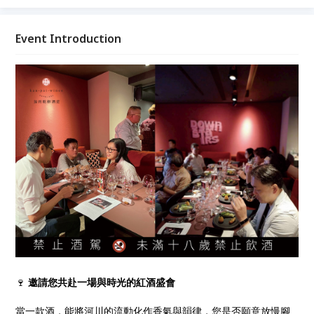
場專屬紅酒品酒會，不只是品嚐，更是與時間、土地、
工藝的對話。無論您是 紅酒愛好者、葡萄酒收藏者，
或只是想與好友共享一個高質感夜晚，都能在此感受
Event Introduction
納帕谷紅酒 帶來的溫度與驚喜。 名額有限，誠摯邀請
您舉杯同歡，在杯中流轉的時光裡，留下美好回憶。
🍷
邀請您共赴一場與時光的紅酒盛會
當一款酒，能將河川的流動化作香氣與韻律，您是否願意放慢腳