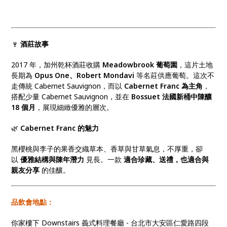
🍷
酒莊故事
2017 年，加州乾杯酒莊收購
Meadowbrook 葡萄園
，這片土地
長期為
Opus One、Robert Mondavi
等名莊供應葡萄。這次不
走傳統 Cabernet Sauvignon，而以
Cabernet Franc 為主角
，
搭配少量 Cabernet Sauvignon，並在
Bossuet 法國新桶中陳釀
18 個月
，展現細緻優雅的層次。
🌿
Cabernet Franc 的魅力
黑櫻桃與李子的果香交織草本、香草與甘草氣息，不厚重，卻
以
優雅結構與陳年潛力
見長。一款
適合珍藏、送禮，也適合與
親友分享
的佳釀。
品飲會地點：
你家樓下 Downstairs 義式料理餐廳 - 台北市大安區仁愛路四段