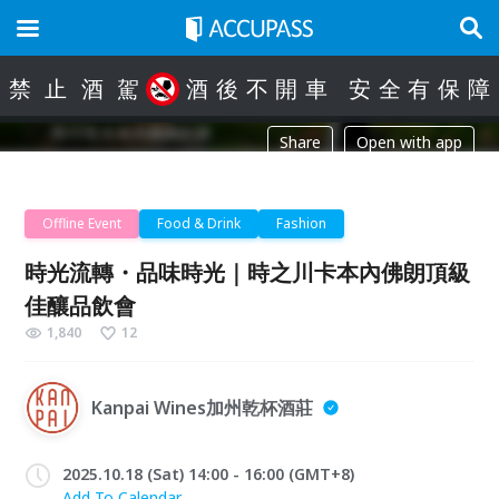
禁
止
酒
駕
酒
後
不
開
車
安
全
有
保
障
Share
Open with app
Offline Event
Food & Drink
Fashion
時光流轉・品味時光｜時之川卡本內佛朗頂級
佳釀品飲會
1,840
12
Kanpai Wines加州乾杯酒莊
2025.10.18 (Sat) 14:00 - 16:00 (GMT+8)
Add To Calendar