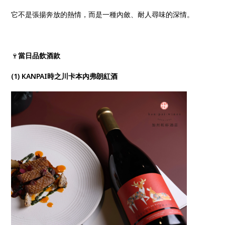
它不是張揚奔放的熱情，而是一種內斂、耐人尋味的深情。
🍷
當日品飲酒款
(1) KANPAI時之川卡本內弗朗紅酒