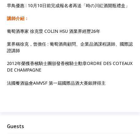
早鳥優惠 : 10月10日前完成報名者再送「時の川紅酒開瓶禮盒」
講師介紹：
葡萄酒專家 徐克滎 COLIN HSU 酒業界經歷26年
業界稱徐克，曾擔任 : 葡萄酒商顧問、企業品酒課程講師、國際認
證講師
2012年榮獲香檳騎士團頒發香檳騎士勳章ORDRE DES COTEAUX
DE CHAMPAGNE
法國餐酒協會AMVSF 第一屆國際品酒大賽銀牌得主
Guests