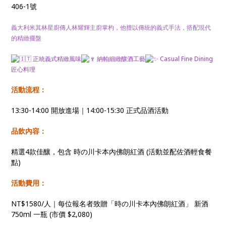
406-1號
義大利米其林星廚傳人林耀輝主廚掌杓，他擅以傳統的義式手法，搭配現代
的精緻擺盤
正統義式精緻風味
納帕細緻釀酒工藝
Casual Fine Dining
匠心料理
活動流程：
13:30-14:00 開放進場｜14:00-15:30 正式品酒活動
品飲內容：
精選4款佳釀，包含 時の川卡本內佛朗紅酒 (活動並配佐酒輕食餐
點)
活動費用：
NT$1580/人｜每位報名者致贈「時の川卡本內佛朗紅酒」 新酒
750ml 一瓶 (市價 $2,080)