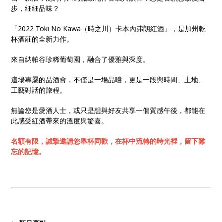
步，細細品味？
「2022 Toki No Kawa（時之川）卡本內弗朗紅酒」，是加州乾
杯酒莊的全新力作。
來自納帕谷珍稀葡萄園，融合了優雅與深度。
這場專屬的品酒會，不僅是一場品嚐，更是一段與時間、土地、
工藝對話的旅程。
無論您是愛酒人士，或只是想與好友共享一個質感午後，都能在
此感受紅酒帶來的溫度與驚喜。
名額有限，誠摯邀請您舉杯同歡，在杯中流轉的時光裡，留下難
忘的記憶。