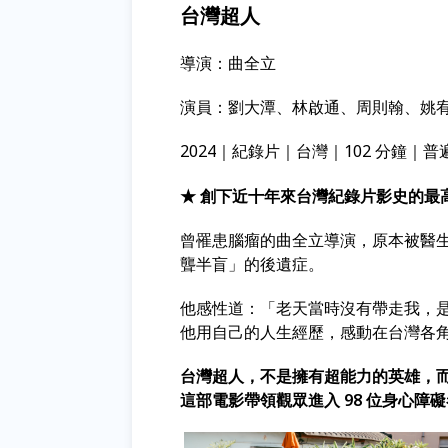
台灣超人
導演：曲全立
演員：劉大潭、林啟通、周則翰、姚
2024｜紀錄片｜台灣｜102 分鐘｜普
★ 創下近十年來台灣紀錄片影史的最
曾罹患腦瘤的曲全立導演，原本被醫
聾半盲」的後遺症。
他感性道：「老天當時沒有帶走我，
他用自己的人生經歷，感動在台灣各
台灣超人，不是擁有超能力的英雄，
這部電影帶領觀眾進入 98 位身心障