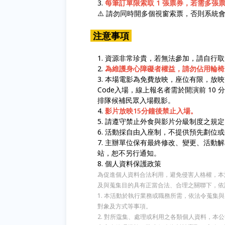
每筆訂單限索取 1 張票券，若需多
⚠️ 請勿同時開多個視窗索票，否則系統
注意事項
資源非常珍貴，若無法參加，請自行取
為維護身心障礙者權益，請勿佔用輪椅
本場電影為免費放映，座位有限，放映前 3
Code入場，線上報名者需於開演前 1
排隊候補民眾入場觀影。
影片放映15分鐘後禁止入場。
請遵守禁止外食與影片分級制度之規定
活動採自由入座制，不提供預先劃位或
主辦單位保有最終修改、變更、活動解
站，恕不另行通知。
個人資料保護政策
為促進個人資料合法利用，避免侵害人格權，本
及與蒐集目的具有正當合法、合理之關聯下，依
1. 本活動於執行業務或職務所需，依法令蒐
對象及方式等事項。
2. 對所蔻集、處理或利用之各類個人資料，