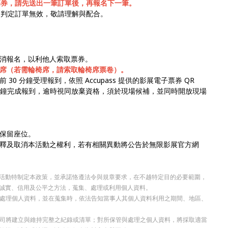
張票券，請先送出一筆訂單後，再報名下一筆。
會判定訂單無效，敬請理解與配合。
消報名，以利他人索取票券。
席（若需輪椅席，請索取輪椅席票卷）。
0 分鐘受理報到，依照 Accupass 提供的影展電子票券 QR
0 分鐘完成報到，逾時視同放棄資格，須於現場候補，並同時開放現場
保留座位。
釋及取消本活動之權利，若有相關異動將公告於無限影展官方網
活動特制定本政策，並承諾恪遵法令與規章要求，在不越特定目的必要範圍，
誠實、信用及公平之方法，蒐集、處理或利用個人資料。
集與處理個人資料，並在蒐集時，依法告知當事人其個人資料利用之期間、地區、
本公司將建立與維持完整之紀錄或清單；對所保管與處理之個人資料，將採取適當