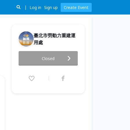
Log in
Sign up
Create Event
臺北市勞動力重建運
用處
《2025 無限影展》10/23（四）
Closed
台灣超人（開幕式暨首映會）
2025.10.23 (Thu) 14:30 - 17:00
(GMT+8)