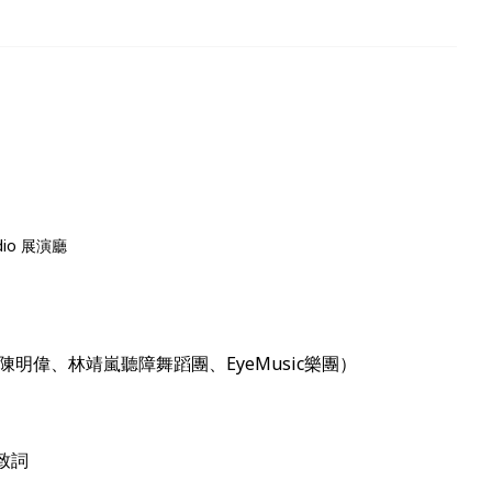
dio 展演廳
明偉、林靖嵐聽障舞蹈團、EyeMusic樂團）
致詞