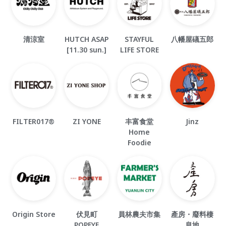
清涼室
HUTCH ASAP
STAYFUL
八幡屋礒五郎
[11.30 sun.]
LIFE STORE
FILTER017®
ZI YONE
丰富食堂
Jinz
Home
Foodie
Origin Store
伏見町
員林農夫市集
產房・廢料棲
POPEYE
息地