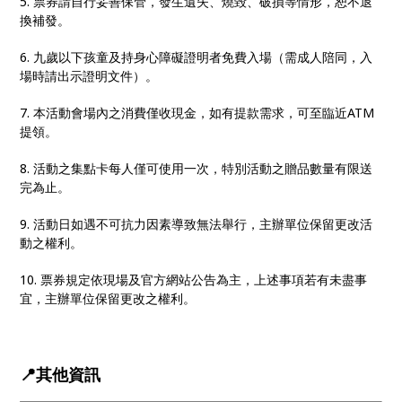
5. 票券請自行妥善保管，發生遺失、燒毀、破損等情形，恕不退
換補發。
6. 九歲以下孩童及持身心障礙證明者免費入場（需成人陪同，入
場時請出示證明文件）。
7. 本活動會場內之消費僅收現金，如有提款需求，可至臨近ATM
提領。
8. 活動之集點卡每人僅可使用一次，特別活動之贈品數量有限送
完為止。
9. 活動日如遇不可抗力因素導致無法舉行，主辦單位保留更改活
動之權利。
10. 票券規定依現場及官方網站公告為主，上述事項若有未盡事
宜，主辦單位保留更改之權利。
📍其他資訊