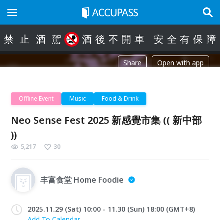
禁
止
酒
駕
酒
後
不
開
車
安
全
有
保
障
Share
Open with app
Offline Event
Music
Food & Drink
Neo Sense Fest 2025 新感覺市集 (( 新中部
))
5,217
30
丰富食堂 Home Foodie
2025.11.29 (Sat) 10:00 - 11.30 (Sun) 18:00 (GMT+8)
Add To Calendar