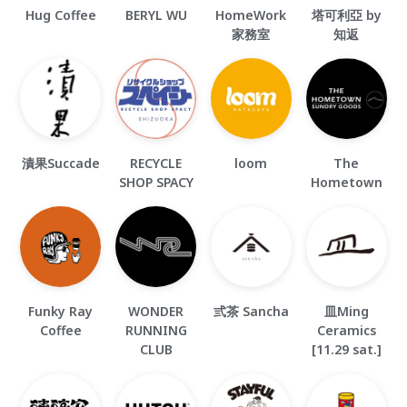
Hug Coffee
BERYL WU
HomeWork
塔可利亞 by
家務室
知返
漬果Succade
RECYCLE
loom
The
SHOP SPACY
Hometown
Funky Ray
WONDER
弎茶 Sancha
皿Ming
Coffee
RUNNING
Ceramics
CLUB
[11.29 sat.]