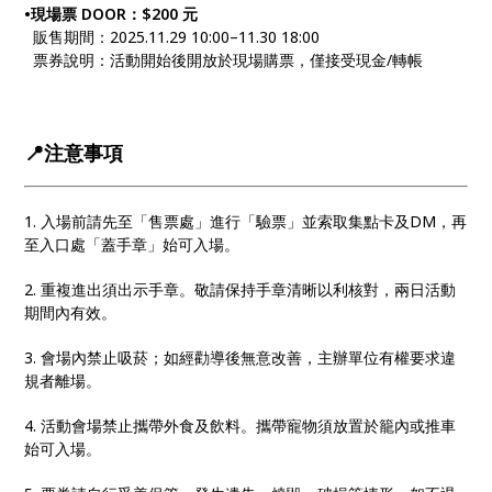
•現場票 DOOR：$200 元
販售期間：2025.11.29 10:00–11.30 18:00
票券說明：活動開始後開放於現場購票，僅接受現金/轉帳
📍注意事項
1. 入場前請先至「售票處」進行「驗票」並索取集點卡及DM，再
至入口處「蓋手章」始可入場。
2. 重複進出須出示手章。敬請保持手章清晰以利核對，兩日活動
期間內有效。
3. 會場內禁止吸菸；如經勸導後無意改善，主辦單位有權要求違
規者離場。
4. 活動會場禁止攜帶外食及飲料。攜帶寵物須放置於籠內或推車
始可入場。