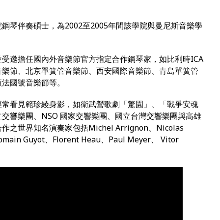
琴伴奏碩士，為2002至2005年間該學院與曼尼斯音樂學
受邀擔任國內外音樂節官方指定合作鋼琴家，如比利時ICA
音樂節、北京單簧管音樂節、西安國際音樂節、青島單簧管
廠法國號音樂節等。
經常看見範珍綾身影，如衛武營歌劇「驚園」、「戰爭安魂
交響樂團、NSO 國家交響樂團、國立台灣交響樂團與高雄
知名演奏家包括Michel Arrignon、Nicolas
main Guyot、Florent Heau、Paul Meyer、 Vitor