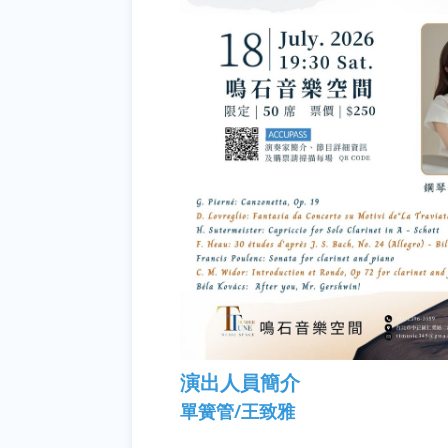
演出人員簡介
單簧管/王致雅