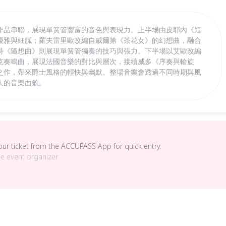
作品串聯，展現單簧管豐富的音色與表現力。上半場由皮耶內《短
優雅與細膩；羅夫雷里歐改編自威爾第《茶花女》的幻想曲，融合
特《隨想曲》則展現單簧管獨奏的技巧與張力。下半場以艾歐改編
克奏鳴曲，展現法國音樂的對比與層次，接續威多《序奏與輪旋
之作，帶來爵士風格的輕快與幽默。整場音樂會透過不同時期與風
人的音樂面貌。
your ticket from the ACCUPASS App for quick entry.
he event organizer.