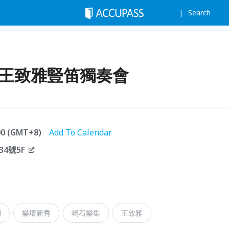
Search
 王致雅豎笛獨奏會
:00 (GMT+8)
Add To Calendar
4號5F
間
樂壇新秀
鳴石樂集
王致雅