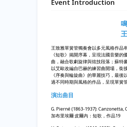
Event Introduction
王致雅單簧管獨奏會以多元風格作品
《短歌》揭開序幕，呈現法國音樂的
曲，融合歌劇旋律與炫技段落；蘇特
以艾歐改編自巴赫的練習曲開場，銜
《序奏與輪旋曲》的華麗技巧，最後
過不同時期與風格的作品，呈現單簧
演出曲目
G. Pierné (1863-1937): Canzonetta, 
加布里埃爾·皮爾內：短歌，作品19