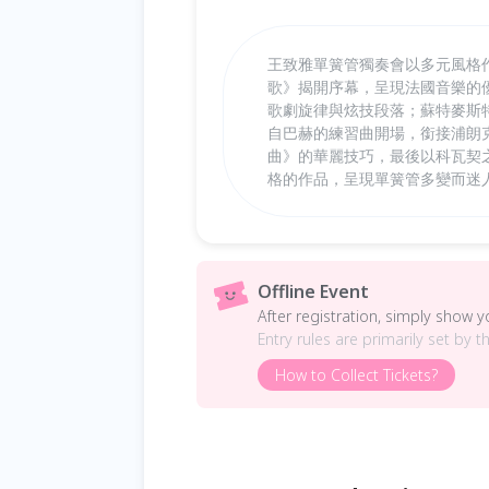
王致雅單簧管獨奏會以多元風格
歌》揭開序幕，呈現法國音樂的
歌劇旋律與炫技段落；蘇特麥斯
自巴赫的練習曲開場，銜接浦朗
曲》的華麗技巧，最後以科瓦契
格的作品，呈現單簧管多變而迷
Offline Event
After registration, simply show 
Entry rules are primarily set by t
How to Collect Tickets?