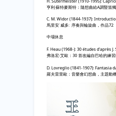
H. Sutermeister (1910-1995): Capricc
亨利·蘇特麥斯特：隨想曲給A調豎笛
C. M. Widor (1844-1937): Introducti
馬里安˙威多: 序奏與輪旋曲，作品72
中場休息
F. Heau (1968-): 30 études d'après J.
弗洛宏‧艾歐：30 首改編自巴哈的練習
D. Lovreglio (1841-1907): Fantasia 
羅夫雷里歐：音樂會幻想曲，主題動