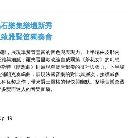
鳴石樂集樂壇新秀
王致雅豎笛獨奏會
串聯，展現單簧管豐富的音色與表現力。上半場由皮耶內
優雅與細膩；羅夫雷里歐改編自威爾第《茶花女》的幻想
麥斯特《隨想曲》則展現單簧管獨奏的技巧與張力。下半場
接浦朗克奏鳴曲，展現法國音樂的對比與層次，接續威多
以科瓦契之作，帶來爵士風格的輕快與幽默。整場音樂會透
管多變而迷人的音樂面貌。
Op. 19