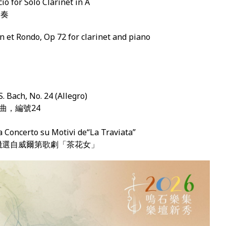
io for Solo Clarinet in A
獨奏
on et Rondo, Op 72 for clarinet and piano
 S. Bach, No. 24 (Allegro)
曲，編號24
da Concerto su Motivi de“La Traviata”
機選自威爾第歌劇「茶花女」