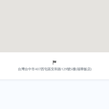
台灣台中市407西屯區安和路129號5樓(福華飯店)