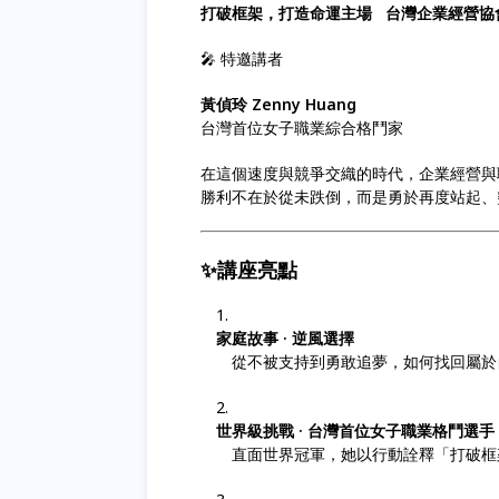
打破框架，打造命運主場
台灣企業經營協
🎤 特邀講者
黃偵玲 Zenny Huang
台灣首位女子職業綜合格鬥家
在這個速度與競爭交織的時代，企業經營與
勝利不在於從未跌倒，而是勇於再度站起、
✨講座亮點
家庭故事 · 逆風選擇
從不被支持到勇敢追夢，如何找回屬於
世界級挑戰 · 台灣首位女子職業格鬥選手
直面世界冠軍，她以行動詮釋「打破框