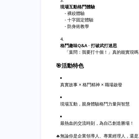
現場互動格鬥體驗
- 裸絞體驗
- 十字固定體驗
- 防身術教學
格鬥趣味Q&A · 打破武打迷思
「葉問：我要打十個！」真的能實現嗎
🎯活動特色
真實故事 × 格鬥精神 × 職場啟發
現場互動，親身體驗格鬥力量與智慧
最熱血的交流時刻，為自己創造勝場！
🔥無論你是企業領導人、專業經理人，還