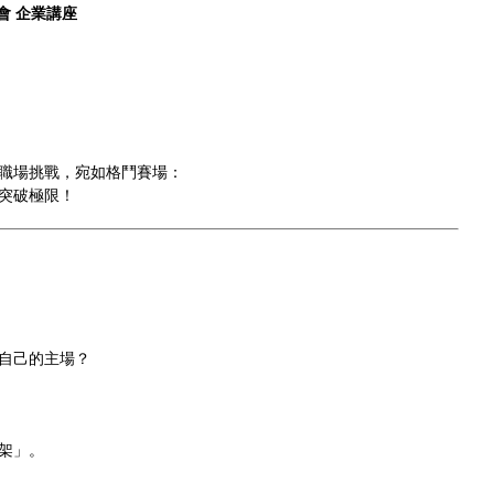
會 企業講座
職場挑戰，宛如格鬥賽場：
突破極限！
自己的主場？
架」。