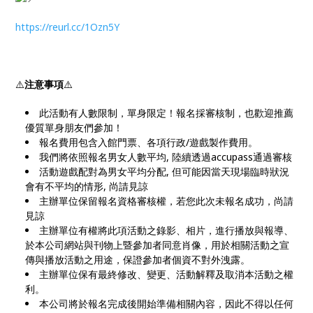
https://reurl.cc/1Ozn5Y
⚠️
注意事項
⚠️
此活動有人數限制，單身限定！報名採審核制，也歡迎推薦
優質單身朋友們參加！
報名費用包含入館門票、各項行政/遊戲製作費用。
我們將依照報名男女人數平均, 陸續透過accupass通過審核
活動遊戲配對為男女平均分配, 但可能因當天現場臨時狀況
會有不平均的情形, 尚請見諒
主辦單位保留報名資格審核權，若您此次未報名成功，尚請
見諒
主辦單位有權將此項活動之錄影、相片，進行播放與報導、
於本公司網站與刊物上暨參加者同意肖像，用於相關活動之宣
傳與播放活動之用途，保證參加者個資不對外洩露。
主辦單位保有最終修改、變更、活動解釋及取消本活動之權
利。
本公司將於報名完成後開始準備相關內容，因此不得以任何