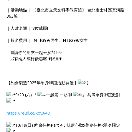
｜活動地點｜ 〔臺北市立天文科學教育館〕 台北市士林區基河路
363號
｜人數名額｜ 8位成團!
｜報名費用｜ NT$399/男生、NT$299/女生
邀請你的朋友一起來參加✨✨
另有兩人成行優惠喔 ❣️限量❣️
【約會製造2025年單身聯誼活動開催中
】
9/20 (六) 「
一起煮 一起聊
」 共煮單身聯誼派對
https://reurl.cc/kovA43
10/19(日) 約會任務Part 4：味蕾心動x美食任務x單身限定