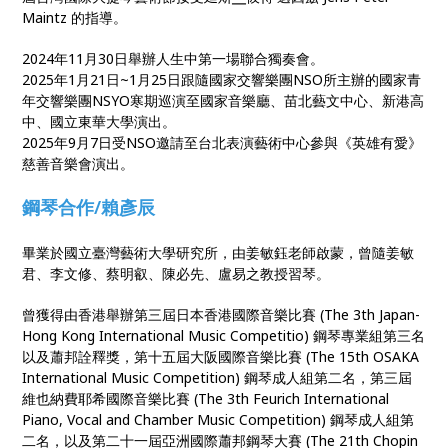
Maintz 的指導。
2024年11月30日舉辦人生中第一場聯合獨奏會。
2025年1月21日~1月25日跟隨國家交響樂團NSO所主辦的國家青
年交響樂團NSYO寒期巡演至國家音樂廳、苗北藝文中心、新港高
中、國立東華大學演出。
2025年9月7日受NSO邀請至台北表演藝術中心參與《英雄有愛》
慈善音樂會演出。
鋼琴合作/賴彥辰
畢業於國立臺灣藝術大學研究所，由姜敏鈺老師啟蒙，曾隨姜敏
君、李文修、蔡明叡、陳必先、盧易之教授習琴。
曾獲得由香港舉辦第三屆日本香港國際音樂比賽 (The 3th Japan-
Hong Kong International Music Competitio) 鋼琴專業組第三名
以及蕭邦詮釋獎，第十五屆大阪國際音樂比賽 (The 15th OSAKA
International Music Competition) 鋼琴成人組第二名，第三屆
維也納費耶希國際音樂比賽 (The 3th Feurich International
Piano, Vocal and Chamber Music Competition) 鋼琴成人組第
二名，以及第二十一屆亞洲國際蕭邦鋼琴大賽 (The 21th Chopin