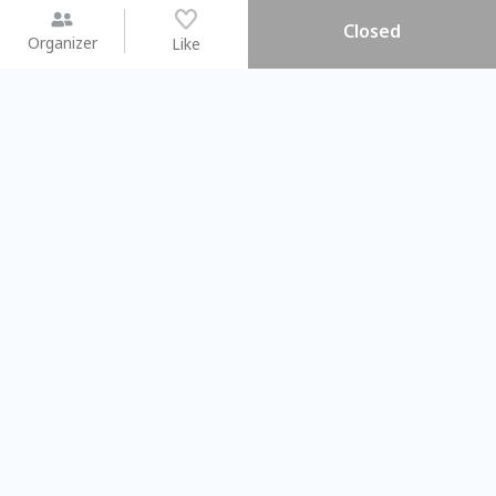
Closed
Organizer
Like
You may like
2026.08.15 (Sat) - 08.22 (Sat)
2026.08.15 (Sat) - 08
【親子手作體驗】哈東派對！
「共織宇宙」
比哈皮、東窩蕊
共織宇宙】 七
Taipei City
New Taipei Ci
#
歡迎新手
1413
12
#
植物生態瓶