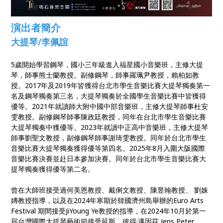
演出者簡介
大提琴/李佩誼
5歲開始學習鋼琴，國小三年級進入福星國小音樂班，主修大提
琴，師事熊士蘭教授。副修鋼琴，師事羅珮尹教授，賴柏如教
授。2017年及2019年皆獲得台北市學生音樂比賽大提琴獨奏第一
名及鋼琴獨奏第三名，大提琴獨奏於全國學生音樂比賽中皆獲得
優等。2021年就讀師大附中國中部音樂班，主修大提琴師事杜安
雯教授。副修鋼琴師事陳政廷教授，同年在台北市學生音樂比賽
大提琴獨奏中獲優等。2023年就讀中正高中音樂班，主修大提琴
師事劉聖文教授，副修鋼琴師事謝琦雯教授。同年於台北市學生
音樂比賽大提琴獨奏獲得優等第四名。2025年8月入圍大阪國際
音樂比賽決賽並赴日本參加決賽。同年於台北市學生音樂比賽大
提琴獨奏獲得優等第二名。
曾在大師班接受過何美恩教授、戴俐文教授、陳昱翰教授、 劉姝
嫥教授指導，以及在2024年寒期於韓國濟州島舉辦的Euro Arts
Festival 期間接受JiYoung Ye教授的指導，在2024年10月於第一
屆台灣國際大提琴藝術節接受延斯╴彼得·邁因茲 Jens Peter