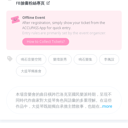
FB臉書粉絲專頁
Offline Event
After registration, simply show your ticket from the
ACCUPASS App for quick entry.
Entry rules are primarily set by the event organizer.
How to Collect Tickets?
鳴石音樂空間
樂壇新秀
鳴石樂集
李佩誼
大提琴獨奏會
本場音樂會的曲目橫跨巴洛克至國民樂派時期，呈現不
同時代作曲家對大提琴角色與語彙的多重理解。在這些
作品中，大提琴既能獨自承擔主體敘事，也能在重奏或
...
more
協奏語境中引領音樂發展，亦或以深沉而細膩的音色襯
托其他聲部的旋律線條，展現其豐富而多層次的表現
力。 這需作品皆考驗演奏者對音樂和聲結構與張力鋪