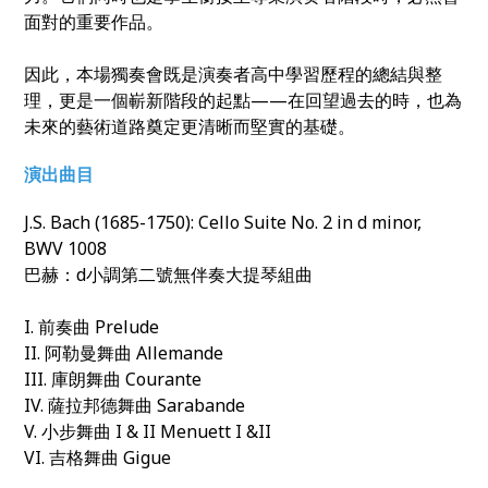
面對的重要作品。
因此，本場獨奏會既是演奏者高中學習歷程的總結與整
理，更是一個嶄新階段的起點——在回望過去的時，也為
未來的藝術道路奠定更清晰而堅實的基礎。
演出曲目
J.S. Bach (1685-1750): Cello Suite No. 2 in d minor,
BWV 1008
巴赫：d小調第二號無伴奏大提琴組曲
I. 前奏曲 Prelude
II. 阿勒曼舞曲 Allemande
III. 庫朗舞曲 Courante
IV. 薩拉邦德舞曲 Sarabande
V. 小步舞曲 I & II Menuett I &II
VI. 吉格舞曲 Gigue