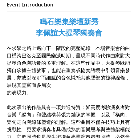
陳，及樂句走向與線條塑造的理解。這不僅於技巧上具
Event Introduction
有挑戰性更是銜接至專業演奏者時須歷經的作品。 因
此，本場獨奏會不單是歷程的總結與整理，更是嶄新階
鳴石樂集樂壇新秀
段的起點，在回望過去時，也為未來的藝術道路奠定清
晰和堅實的基礎。
李佩誼大提琴獨奏會
在求學之路上邁向下一階段的完整紀錄：本場音樂會的曲
目橫跨巴洛克至國民樂派時期，呈現不同時代作曲家對大
提琴角色與語彙的多重理解。在這些作品中，大提琴既能
獨自承擔主體敘事，也能在重奏或協奏語境中引領音樂發
展，亦或以深沉而細膩的音色襯托其他聲部的旋律線條，
展現其豐富而多層次
的表現力。
此次演出的作品具有一項共通特質：皆高度考驗演奏者對
音樂「縱向」和聲結構與張力鋪陳的掌握，以及「橫向」
樂句走向與線條塑造的理解。這些曲目不僅在技巧上具有
挑戰性，更要求演奏者具備成熟的音樂思考與整體架構能
力。它們同時也是學生銜接至專業演奏者階段時，必然會