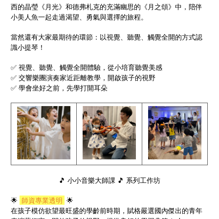
西的晶瑩《月光》和德弗札克的充滿幽思的《月之頌》中，陪伴
小美人魚一起走過渴望、勇氣與選擇的旅程。
當然還有大家最期待的環節：以視覺、聽覺、觸覺全開的方式認
識小提琴！
✅ 視覺、聽覺、觸覺全開體驗，從小培育聽覺美感
✅ 交響樂團演奏家近距離教學，開啟孩子的視野
✅ 學會坐好之前，先學打開耳朵
🎵 小小音樂大師課 🎵 系列工作坊
🌟
師資專業透明
🌟
在孩子模仿欲望最旺盛的學齡前時期，賦格嚴選國內傑出的青年