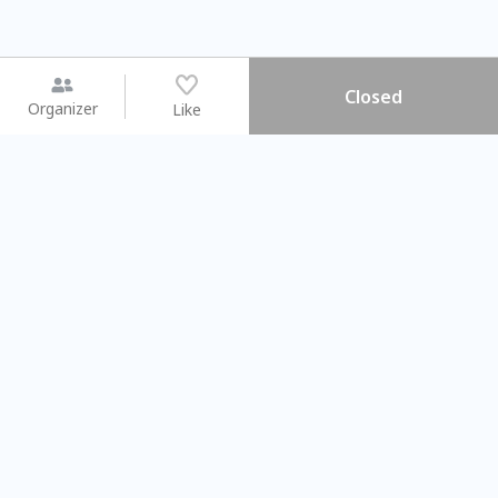
Closed
Organizer
Like
You may like
2026.08.15 (Sat) - 08.22 (Sat)
2026.08.15 (Sat) - 0
【親子手作體驗】哈東派對！
「共織宇宙」
比哈皮、東窩蕊
共織宇宙】 
Taipei City
New Taipei C