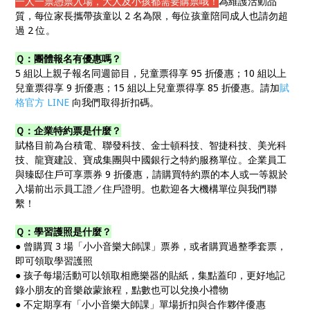
一人一票憑票入場，大人及小孩都需要購票哦！
為維護活動品
質，每位家長攜帶孩童以 2 名為限，每位孩童陪同成人也請勿超
過 2 位。
Ｑ：團體報名有優惠嗎？
5 組以上親子報名同週節目，兒童票得享 95 折優惠；10 組以上
兒童票得享 9 折優惠；15 組以上兒童票得享 85 折優惠。請加
賦
格官方 LINE
向我們取得折扣碼。
Ｑ：企業特約票是什麼？
賦格目前為台積電、聯發科技、金士頓科技、智捷科技、美光科
技、龍寶建設、寶成集團與中國銀行之特約服務單位。企業員工
與臻邸住戶可享票券 9 折優惠，請購買特約票的本人或一等親於
入場前出示員工證／住戶證明。也歡迎各大機構單位與我們聯
繫！
Ｑ：學習護照是什麼？
● 曾購買 3 場「小小音樂大師課」票券，或者購買過整季套票，
即可領取學習護照
● 孩子每場活動可以領取相應樂器的貼紙，集點蓋印，更好地記
錄小朋友的音樂啟蒙旅程，點數也可以兌換小禮物
● 不定期享有「小小音樂大師課」單場折扣與合作夥伴優惠