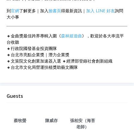
到
官網
了解更多｜加入
臉書頁
得最新資訊｜
加入 LINE 好友
詢問
大小事
🔸金曲獎最佳跨界專輯入圍《
森林嬉遊曲
》，歡迎於各大串流平
台收聽
🔸行政院國發基金投資團隊
🔸台北市亮點企業獎｜潛力企業獎
🔸文策院文化創業加速器入選 🔸經濟部登錄社會創新組織
🔸台北市文化局營運扶植獎助藝文團隊
Guests
蔡牧螢
陳威存
張柏安（海苔
老師）