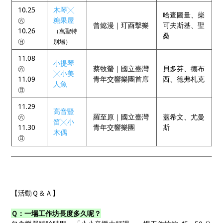
10.25
木琴╳
哈查圖量、柴
㊅
糖果屋
曾懿漫｜玎酉擊樂
可夫斯基、聖
10.26
（萬聖特
桑
㊐
別場）
11.08
小提琴
㊅
蔡牧螢｜國立臺灣
貝多芬、德布
╳小美
11.09
青年交響樂團首席
西、德弗札克
人魚
㊐
11.29
高音豎
㊅
羅至原｜國立臺灣
蓋希文、尤曼
笛╳小
11.30
青年交響樂團
斯
木偶
㊐
【活動Ｑ＆Ａ】
Ｑ：一場工作坊長度多久呢？