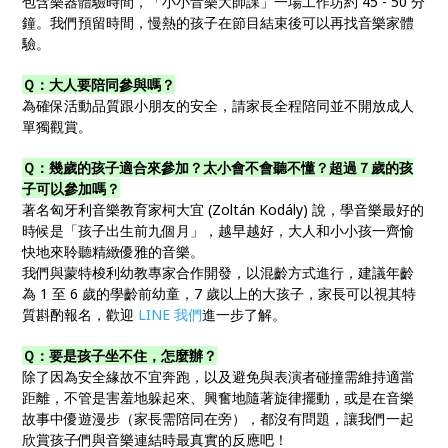
包含樂器體驗時間，「小小音樂大師課」一場工作坊約 45 - 50 分
鐘。我們預留時間，慢熱的孩子在節目結束後可以再找音樂家體
驗。
Ｑ：大人要陪同參與嗎？
為確保活動品質跟小朋友的安全，請家長全程陪同並不開放成人
單獨觀賞。
Ｑ：幾歲的孩子適合來參加？太小會不會聽不懂？超過７歲的孩
子可以參加嗎？
著名匈牙利音樂教育家柯大宜 (Zoltán Kodály) 說，學音樂最好的
時候是「孩子出生前九個月」，越早越好，大人和小小孩一齊愉
快地來聆聽精緻優雅的音樂。
我們與蒙特梭利幼教專家合作開發，以混齡方式進行，建議年齡
為 1 至 6 歲的學齡前幼童，7 歲以上的大孩子，家長可以視其特
質斟酌報名，歡迎
LINE 我們
進一步了解。
Ｑ：要是孩子坐不住，怎麼辦？
除了因為安全緣故不宜奔跑，以及避免與表演者碰撞需維持適當
距離，不管是害羞地躲起來、興奮地隨著旋律擺動，或是在音樂
故事中優遊漫步（家長需陪同在旁），都沒有問題，讓我們一起
欣賞孩子們與音樂連結時最真實的反應吧！