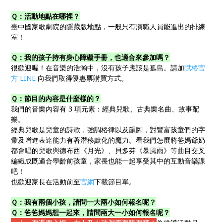
Ｑ：活動地點在哪裡？
臺中國家歌劇院的隱藏版地點，一般只有演職人員能進出的排練
室！
Ｑ：我的孩子持有身心障礙手冊，也適合來參加嗎？
很歡迎喔！在音樂的浩瀚中，沒有孩子應該是孤島。請加
賦格官
方 LINE
向我們取得優惠票購買方式。
Ｑ：節目的內容是什麼樣的？
我們的音樂內容有 3 項元素：經典兒歌、古典樂名曲、故事配
樂。
經典兒歌是兒童的詩歌，強調格律以及韻腳，對豐富孩童們的字
彙及增進表達能力有著潛移默化的魔力。看我們怎麼將爸媽爺奶
都會唱的兒歌與德布西《月光》、貝多芬《暴風雨》等曲目交叉
編織成既適合學齡前孩童，家長也能一起享受其中的互動音樂課
吧！
也歡迎家長在活動前至
官網
下載節目單。
Ｑ：我有兩個小孩，請問一大兩小如何報名呢？
Ｑ：爸爸媽媽想一起來，請問兩大一小如何報名呢？