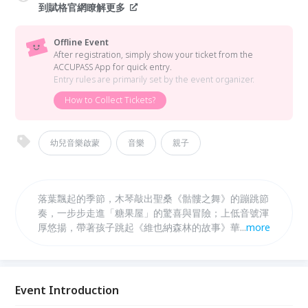
到賦格官網瞭解更多
Offline Event
After registration, simply show your ticket from the
ACCUPASS App for quick entry.
Entry rules are primarily set by the event organizer.
How to Collect Tickets?
幼兒音樂啟蒙
音樂
親子
落葉飄起的季節，木琴敲出聖桑《骷髏之舞》的蹦跳節
奏，一步步走進「糖果屋」的驚喜與冒險；上低音號渾
厚悠揚，帶著孩子跳起《維也納森林的故事》華爾滋；
...
more
法國號悠遠響起，像是「傑克與豌豆」裡雲端傳來的巨
人腳步；高音豎笛靈巧奔放，吹奏《藍色狂想曲》，與
小木偶一同奔向奇遇；還有女高音詠嘆《魔笛》夜后，
在星光下綻放光芒。 今秋，帶著孩子一起認識哈查圖
Event Introduction
量音樂裡的火光、葛利格的幻想色彩、普羅科菲夫的童