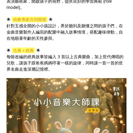
表演藝術家，開啟孩子的視野，提供良好的學習典範 (role
model)。
🌟
幼教專家共同開發
🌟
針對五感全開的小小孩設計，界於聽到及聽懂之間的孩子們，在
金曲音樂製作人編寫的配樂中融入故事情境，搭配趣味律動，自
在地順著年齡的天性參與。
🌟
古典＋經典
🌟
每個改編的經典故事皆編入 3 首以上古典樂曲，加上世代傳唱的
兒歌，讓孩子跟爸爸媽媽哼著一樣的旋律，同時讓一首一首的世
界名曲走進深層記憶裡。