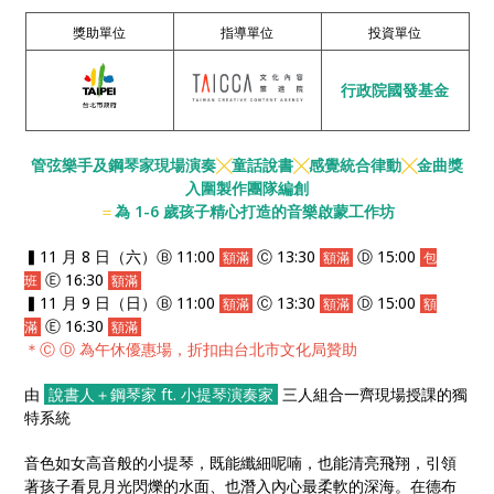
趣與蓋希文的瀟灑不羈，走進繽紛多變的音樂世界。
獎助單位
指導單位
投資單位
行政院國發基金
管弦樂手及鋼琴家現場演奏
╳
童話說書
╳
感覺統合律動
╳
金曲獎
入圍製作團隊編創
＝
為 1-6 歲孩子精心打造的音樂啟蒙工作坊
▍11 月 8 日（六）Ⓑ 11:00
Ⓒ 13:30
Ⓓ 15:00
額滿
額滿
包
Ⓔ 16:30
班
額滿
▍11 月 9 日（日）Ⓑ 11:00
Ⓒ 13:30
Ⓓ 15:00
額滿
額滿
額
Ⓔ 16:30
滿
額滿
＊
Ⓒ Ⓓ 為
午休優惠場，折扣由台北市文化局贊助
由
說書人＋鋼琴家 ft. 小提琴演奏家
三人組合一齊現場授課的獨
特系統
音色如女高音般的小提琴，既能纖細呢喃，也能清亮飛翔，引領
著孩子看見月光閃爍的水面、也潛入內心最柔軟的深海。在德布