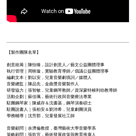
【製作團隊名單】
創意統籌｜陳怡臻，設計創意人／藝文公益團體理事
執行管理｜周映璇，實驗教育導師／倡議公益團體理事
編劇文本｜劉以安，兒童音樂劇填詞／媒體人
音樂總監｜陳品先，金曲獎音樂製作人
研發協力｜張智敏，兒童鋼琴教師／資深蒙特梭利幼教導師
活動企劃｜蘇佳珮，藝術行政與音樂療法專業
駐團鋼琴家｜陳威存＆沈書菡，鋼琴演奏碩士
駐團說書人｜張柏安＆劉沛希，兒童劇團演員
學務輔導｜沈芳郡，兒童發展社工師
音樂顧問｜余濟倫教授，臺灣藝術大學音樂學系
策略顧問｜張歆宜，藝術發展政策與教育推廣人