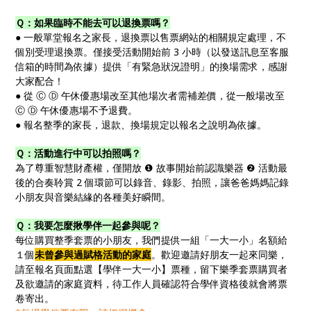
Ｑ：如果臨時不能去可以退換票嗎？
● 一般單堂報名之家長，退換票以售票網站的相關規定處理，不
個別受理退換票。僅接受活動開始前 3 小時（以發送訊息至客服
信箱的時間為依據）提供「有緊急狀況證明」的換場需求，感謝
大家配合！
● 從 Ⓒ Ⓓ 午休優惠場改至其他場次者需補差價，從一般場改至
Ⓒ Ⓓ 午休優惠場不予退費。
● 報名整季的家長，退款、換場規定以報名之說明為依據。
Ｑ：活動進行中可以拍照嗎？
為了尊重智慧財產權，僅開放 ❶ 故事開始前認識樂器 ❷ 活動最
後的合奏聆賞 2 個環節可以錄音、錄影、拍照，讓爸爸媽媽記錄
小朋友與音樂結緣的各種美好瞬間。
Ｑ：我要怎麼揪學伴一起參與呢？
每位購買整季套票的小朋友，我們提供一組「一大一小」名額給
１個
未曾參與過賦格活動的家庭
。歡迎邀請好朋友一起來同樂，
請至報名頁面點選【學伴一大一小】票種，留下樂季套票購買者
及欲邀請的家庭資料，待工作人員確認符合學伴資格後就會將票
卷寄出。