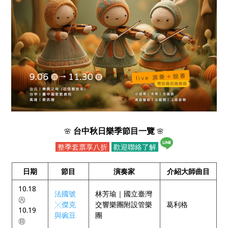
台中秋日樂季節目一覽
🌸
🌸
整季套票享八折
歡迎聯絡了解
日期
節目
演奏家
介紹大師曲目
10.18
法國號
林芳瑜｜國立臺灣
㊅
╳傑克
交響樂團附設管樂
葛利格
10.19
與豌豆
團
㊐