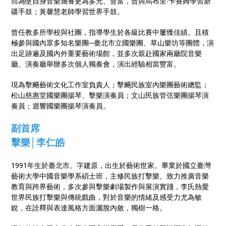
而為使自身音樂涵養更為多元、豐富，曾與烏布里‧卡賽姆學習新
疆手鼓；黃馨慧老師學習世界手鼓。
曾任教多所學校與社團，指導學生於各級比賽中屢獲佳績。且積
極參與國內眾多知名樂團─臺北市立國樂團、草山樂坊等團體，演
出足跡遍及國內外重要藝術場館，並多次親赴國家兩廳院音樂
廳、演奏廳舉辦多次個人獨奏會，演出經驗相當豐富。
現為擊颺藝術文化工作室負責人；擊颺民族室內樂團藝術總監；
松山慈惠堂國樂團揚琴、擊樂演奏員；文山民族管弦樂團揚琴演
奏員；迴響國樂團揚琴演奏員。
副首席
擊樂│李仁皓
1991年生於臺北市。字建原，出生於藝術世家。畢業於國立臺灣
藝術大學中國音樂學系碩士班，主修民族打擊樂。致力推廣音樂
教育與跨界藝術，多次參與擊樂劇場製作與展演實踐，李氏熱愛
世界民族打擊樂與傳統戲曲，對於音樂的情緒及感受力尤為敏
銳，在詮釋與表達風格方面灑脫內斂，獨樹一格。