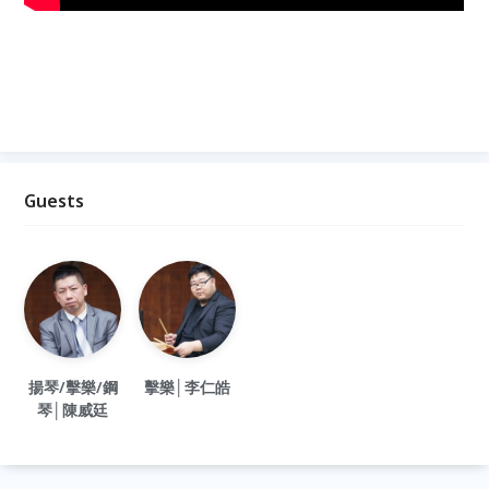
Guests
揚琴/擊樂/鋼
擊樂│李仁皓
琴│陳威廷