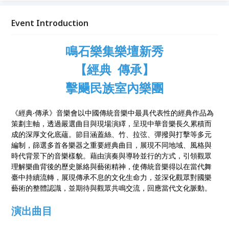
樂樣貌。藉由演奏與導聆並行的方式，引領觀眾理解樂
曲背後的歷史脈絡與藝術精神，使傳統音樂得以在當代
Event Introduction
舞臺中持續流轉，展現傳承不息的文化生命力，並深化
觀眾對國樂藝術的整體認識，並期待與觀眾共鳴交流，
鳴石樂集樂壇新秀
回應當代文化脈動。
【經典 傳承】
擊颺民族室內樂團
《經典‧傳承》音樂會以中國傳統音樂中最具代表性的經典作品為
策劃主軸，透過嚴選曲目與現場演繹，呈現中華音樂長久累積而
成的深厚文化底蘊。節目涵蓋絲、竹、拉弦、彈撥與打擊等多元
編制，篩選多首各樂器之重要經典曲目，展現不同地域、風格與
時代背景下的音樂樣貌。藉由演奏與導聆並行的方式，引領觀眾
理解樂曲背後的歷史脈絡與藝術精神，使傳統音樂得以在當代舞
臺中持續流轉，展現傳承不息的文化生命力，並深化觀眾對國樂
藝術的整體認識，並期待與觀眾共鳴交流，回應當代文化脈動。
演出曲目