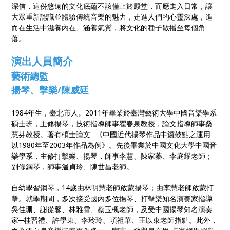
深信，這份悠遠的文化底蘊不該僅止於殿堂，而應走入日常，讓
大眾重新認識並體驗傳統音樂的魅力，走進人們的心靈深處，進
而在生活中滋養內在、涵養氣質，將文化的種子散播至每個角
落。
演出人員簡介
藝術總監
揚琴
、
擊樂
/陳威廷
1984年生，臺北市人。2011年畢業於臺灣藝術大學中國音樂學系
碩士班，主修揚琴，技術指導師事瞿春泉教授，論文指導師事桑
慧芬教授。著有碩士論文─《中國近代揚琴作品中鑼鼓點之運用─
以1980年至2003年作品為例》。先後畢業於中國文化大學中國音
樂學系，主修打擊樂、揚琴，師事李慧、陳家蓁、李庭耀老師；
副修鋼琴，師事溫貞玲、陳世昌老師。
自幼學習鋼琴，14歲由林明慧老師啟蒙揚琴；由李慧老師啟蒙打
擊。就學期間，多次接受國內多位揚琴、打擊樂知名演奏家指導─
吳佳珊、謝從馨、林雅雪、蔡玉楓老師，及受中國揚琴知名演奏
家─桂習禮、許學東、李玲玲、項祖華、王以東老師指點。此外，