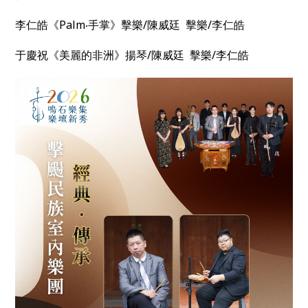
李仁皓《Palm‧手掌》擊樂/陳威廷 擊樂/李仁皓
于慶祝《美麗的非洲》揚琴/陳威廷 擊樂/李仁皓