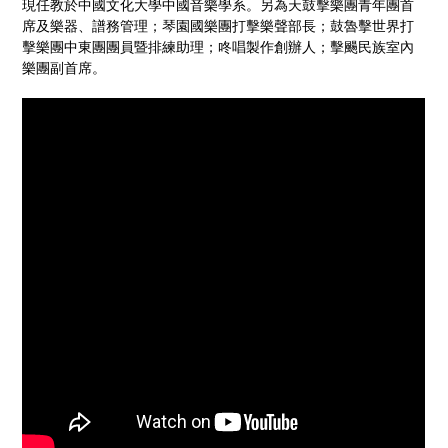
現任教於中國文化大學中國音樂學系。另為天鼓擊樂團青年團首
席及樂器、譜務管理；琴園國樂團打擊樂聲部長；鼓魯擊世界打
擊樂團中東團團員暨排練助理；咚唱製作創辦人；擊颺民族室內
樂團副首席。