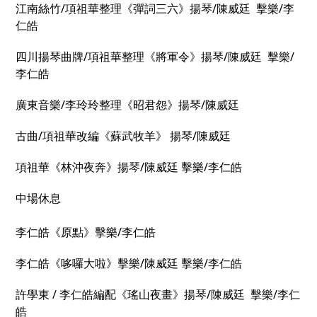
江南絲竹/項祖華整理《彈詞三六》揚琴/陳威廷 擊樂/李
仁皓
四川揚琴曲牌/項祖華整理《將軍令》揚琴/陳威廷 擊樂/
李仁皓
廣東音樂/李玲玲整理《昭君怨》揚琴/陳威廷
古曲/項祖華改編《蘇武牧羊》 揚琴/陳威廷
項祖華《林沖夜奔》揚琴/陳威廷 擊樂/李仁皓
中場休息
李仁皓《原點》擊樂/李仁皓
李仁皓《哆囉大啦》擊樂/陳威廷 擊樂/李仁皓
許學東 / 李仁皓編配《瑤山夜畫》揚琴/陳威廷 擊樂/李仁
皓