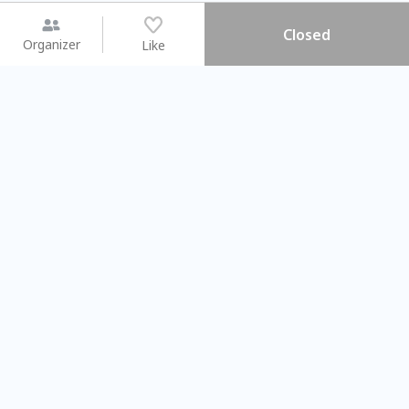
Closed
Organizer
Like
You may like
2026.08.15 (Sat) - 08.22 (Sat)
2026.08.15 (Sat) - 08.
【親子手作體驗】哈東派對！
「共織宇宙」
比哈皮、東窩蕊
共織宇宙】 七
Taipei City
New Taipei Ci
#
歡迎新手
949
9
#
植物生態瓶