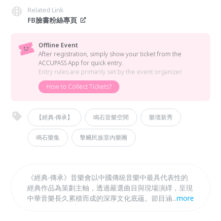
Related Link
FB臉書粉絲專頁
Offline Event
After registration, simply show your ticket from the
ACCUPASS App for quick entry.
Entry rules are primarily set by the event organizer.
How to Collect Tickets?
【經典‧傳承】
鳴石音樂空間
樂壇新秀
鳴石樂集
擊颺民族室內樂團
《經典‧傳承》音樂會以中國傳統音樂中最具代表性的
經典作品為策劃主軸，透過嚴選曲目與現場演繹，呈現
中華音樂長久累積而成的深厚文化底蘊。節目涵蓋絲、
...
more
竹、拉弦、彈撥與打擊等多元編制，篩選多首各樂器之
重要經典曲目，展現不同地域、風格與時代背景下的音