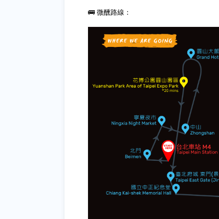
🚌 微醺路線：