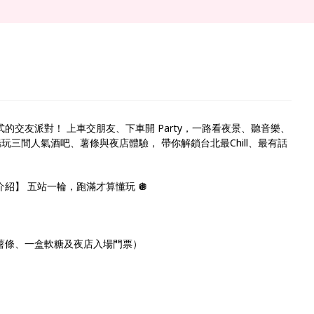
式的交友派對！ 上車交朋友、下車開 Party，一路看夜景、聽音樂、
玩三間人氣酒吧、薯條與夜店體驗， 帶你解鎖台北最Chill、最有話
點介紹】 五站一輪，跑滿才算懂玩 🪩
份薯條、一盒軟糖及夜店入場門票）