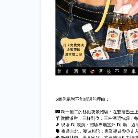
5個你絕對不能錯過的理由：
🌃 獨一無二的移動夜景體驗：在雙層巴士
🍸 微醺派對，三杯到位：三杯酒吧特調，
🎵 現場 DJ 表演：體驗專屬室外 DJ 場，還
🗣️ 夜遊台北，導遊相陪：專業導遊帶你走
🌍 微醺社交，遇見同好：在這趟行程中認