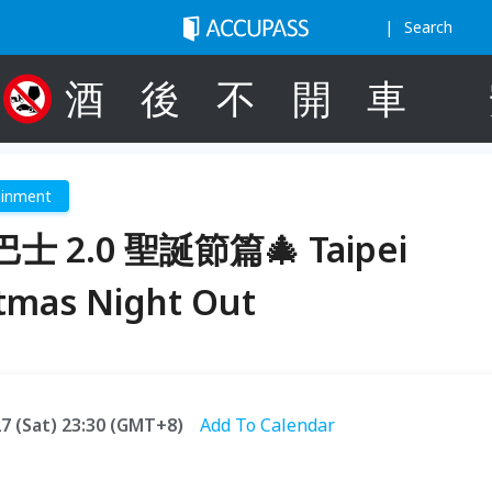
Search
酒
後
不
開
車
ainment
2.0 聖誕節篇🎄 Taipei
stmas Night Out
.27 (Sat) 23:30 (GMT+8)
Add To Calendar