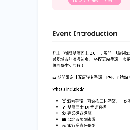
How to Collect Tickets?
Event Introduction
登上「微醺雙層巴士 2.0」，展開一場移動
感受城市的浪漫節奏。 搭配五站手環一次暢
題的夜生活旅程！
🎫 期間限定【五店聯名手環｜PARTY 站
What's included?
🍸 酒精手環（可兌換三杯調酒、一
🎵 雙層巴士 DJ 音樂直播
🎤 專業導遊導覽
🌃 台北市燦爛夜景
💪 旅行業責任保險