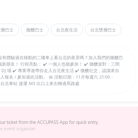
雙層巴士
微醺巴士
台北夜生活
台北雙層巴士
沒有體驗過在移動的二樓車上看台北的夜景嗎？加入我們的微醺巴
識新朋友！ 行程亮點： ✔️ 一個人也能參加！ ✔️ 微醺派對：三間
 DJ 場 ✔️ 專業導遊帶你走入台北夜生活 ✔️ 微醺社交，認識來自
 人報名 / 參加過此活動。 📅 活動日期：11月每週六 21:00 -
:45 台北車站 捷運 M3 出口上來右轉過馬路處
your ticket from the ACCUPASS App for quick entry.
he event organizer.