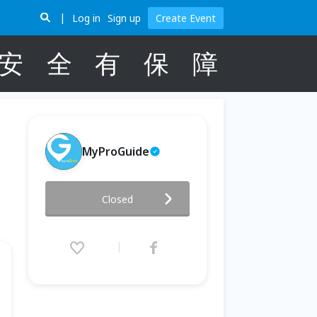
Log in
Sign up
Create Event
安
全
有
保
障
MyProGuide
台北夜遊微醺雙層巴士 2.0 聖誕
Closed
節篇🎄 Taipei Night Tour:
Christmas Night Out
2025.11.01 (Sat) 20:45 - 12.27
(Sat) 23:30 (GMT+8)