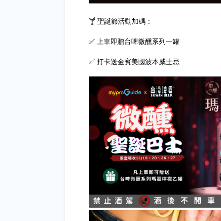
🍸 聖誕節活動加碼：
✅ 上車即贈台啤微醺系列一罐
✅ 打卡送金賓美國波本威士忌