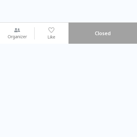
Closed
Organizer
Like
You may like
2026.08.15 (Sat) - 08.22 (Sat)
2026.08.15 (Sat) - 0
【親子手作體驗】哈東派對！
「共織宇宙」
比哈皮、東窩蕊
共織宇宙】 