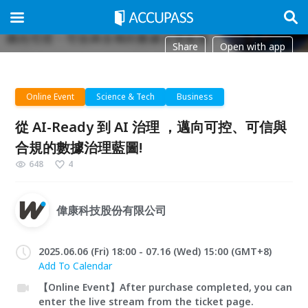
Share
Open with app
Online Event
Science & Tech
Business
從 AI-Ready 到 AI 治理 ，邁向可控、可信與
合規的數據治理藍圖!
648
4
偉康科技股份有限公司
2025.06.06 (Fri) 18:00 - 07.16 (Wed) 15:00 (GMT+8)
Add To Calendar
【Online Event】After purchase completed, you can
enter the live stream from the ticket page.