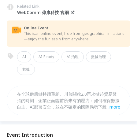
Related Link
WebComm 偉康科技 官網
Online Event
This is an online event, free from geographical limitations
—enjoy the fun easily from anywhere!
AI
AI-Ready
AI 治理
數據治理
數據
在全球供應鏈持續重組、川普關稅2.0再次掀起貿易緊
張的時刻，企業正面臨前所未有的壓力：如何確保數據
自主、AI部署安全，並在不確定的國際局勢下維持營運
...
more
韌性？ 主權AI（Sovereign AI）正迅速成為企業與政
府機構的關鍵戰略核心。 在這場線上論壇將讓你了
解，如何打造 AI-Ready 的基礎架構，從資料來源選
擇、運算平台佈局，到數據治理標準的建立，全面解析
Event Introduction