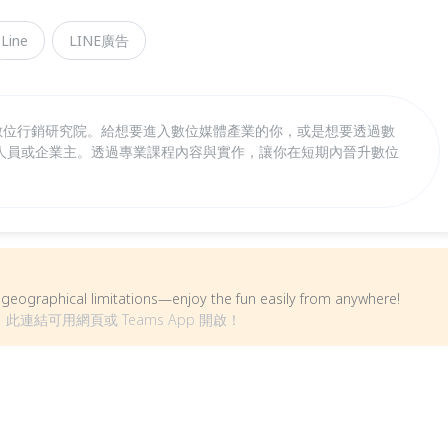
Line
LINE廣告
，開辦數位行銷研究院。給想要進入數位媒體產業的你，或是想要透過數
人員或企業主。透過專業課程內容與實作，讓你在短期內晉升數位
om geographical limitations—enjoy the fun easily from anywhere!
此連結可用網頁或 Teams App 開啟！