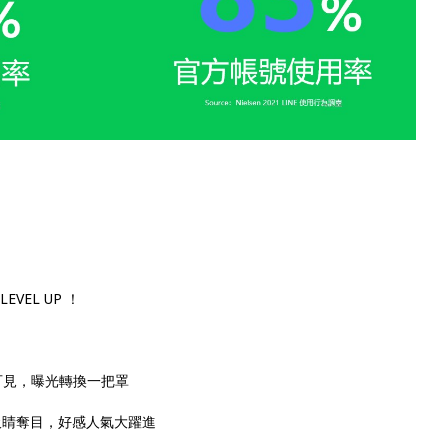
VEL UP ！
隨處可見，曝光轉換一把罩
光，吸睛奪目，好感人氣大躍進