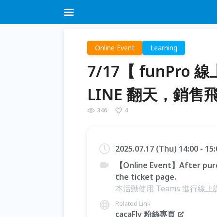
Online Event
Learning
7/17【 funPro
LINE 翻天，銷售
346
4
2025.07.17 (Thu) 14:00 - 1
【Online Event】After purc
the ticket page.
本活動使用 Teams 進行線上
Related Link
cacaFly 粉絲專頁