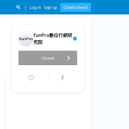
Log in
Sign up
Create Event
funPro數位行銷研
究院
7/17【 funPro 線上課程】LINE
Closed
全產品攻略 - 夏日 LINE 翻天，
銷售飛衝天
2025.07.17 (Thu) 14:00 - 15:00
(GMT+8)