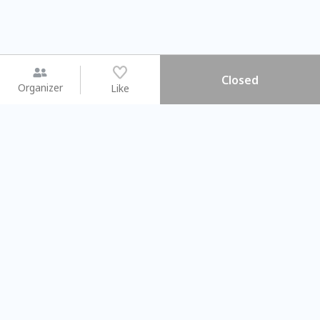
Closed
Organizer
Like
You may like
2026.08.15 (Sat) - 08.22 (Sat)
2026.08.15 (Sat) - 08.
【親子手作體驗】哈東派對！
「共織宇宙」
比哈皮、東窩蕊
共織宇宙】 七