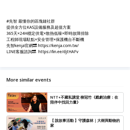
#先智 最懂你的區塊鏈社群
提供全方位KAS設備服務及超值方案
365天×24H穩定供電×散熱低噪×即時故障排除
工程師現場駐點×安全管理×保護機台不斷機
先智kenja官網🔜 https://kenja.com.tw/
LINE客服諮詢🔜 https://lin.ee/djtHAFv
More similar events
NTT+不藏私講堂 柳冠竹《戲劇治療：在
陪伴中找回力量》
【 說故事活動 】守護森林｜大樹與動物的
家