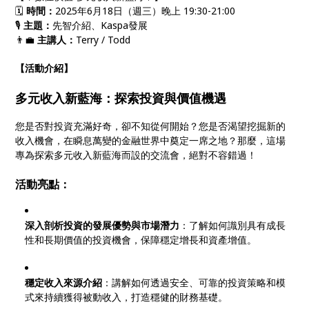
🗓️
時間：
2025年6月18日（週三）晚上 19:30-21:00
🎙️
主題：
先智介紹、Kaspa發展
👨‍💼
主講人：
Terry / Todd
【活動介紹】
多元收入新藍海：探索投資與價值機遇
您是否對投資充滿好奇，卻不知從何開始？您是否渴望挖掘新的
收入機會，在瞬息萬變的金融世界中奠定一席之地？那麼，這場
專為探索多元收入新藍海而設的交流會，絕對不容錯過！
活動亮點：
深入剖析投資的發展優勢與市場潛力
：了解如何識別具有成長
性和長期價值的投資機會，保障穩定增長和資產增值。
穩定收入來源介紹
：講解如何透過安全、可靠的投資策略和模
式來持續獲得被動收入，打造穩健的財務基礎。