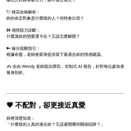
💘 桃花命格解析：
妳的命定對象是什麼樣的人？何時會出現？
🚧 感情阻力診斷：
什麼讓妳的戀愛運卡住？又該怎麼解開？
🔑 緣分提醒指引：
根據命盤，老師會親筆提供當下最適合妳的情感建議。
✍️ 全由 Wendy 老師親自撰寫，非制式 AI 報告，針對每位參加者
量身剖析。
💗 不配對，卻更接近真愛
妳將清楚知道：
「什麼樣的人真的適合妳？又該避開哪些關係陷阱？」