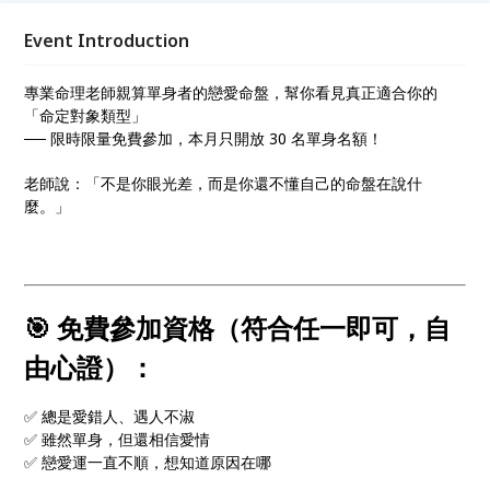
Event Introduction
專業命理老師親算單身者的戀愛命盤，幫你看見真正適合你的
「命定對象類型」
── 限時限量免費參加，本月只開放 30 名單身名額！
老師說：「不是你眼光差，而是你還不懂自己的命盤在說什
麼。」
🎯 免費參加資格（符合任一即可，自
由心證）：
✅ 總是愛錯人、遇人不淑
✅ 雖然單身，但還相信愛情
✅ 戀愛運一直不順，想知道原因在哪