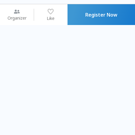
Register Now
Organizer
Like
You may like
2026.08.15 (Sat) - 08.22 (Sat)
2026.08.15 (Sat) - 08
【親子手作體驗】哈東派對！
「共織宇宙」
比哈皮、東窩蕊
共織宇宙】 七
Taipei City
New Taipei C
#
歡迎新手
1154
11
#
植物生態瓶