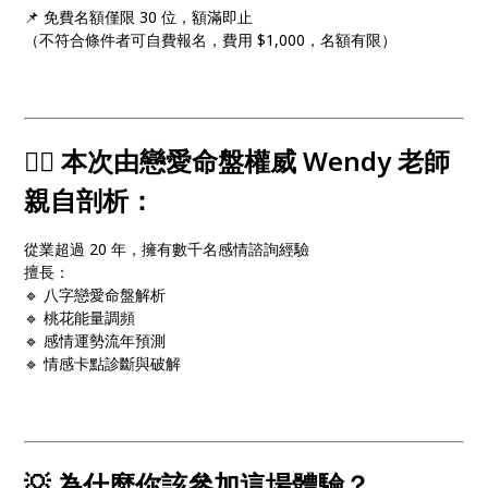
📌 免費名額僅限 30 位，額滿即止
（不符合條件者可自費報名，費用 $1,000，名額有限）
🧙‍♀️ 本次由戀愛命盤權威 Wendy 老師
親自剖析：
從業超過 20 年，擁有數千名感情諮詢經驗
擅長：
🔹 八字戀愛命盤解析
🔹 桃花能量調頻
🔹 感情運勢流年預測
🔹 情感卡點診斷與破解
💡 為什麼你該參加這場體驗？