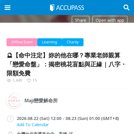
Share
Open with app
Offline Event
Learning
Charity
🔮【命中注定】妳的他在哪？專業老師親算
「戀愛命盤」：揭密桃花盲點與正緣 | 八字・
限額免費
1,449
15
Maji戀愛解命所
2026.08.22 (Sat) 12:00 - 08.23 (Sun) 01:00 (GMT+8)
Add To Calendar
台灣台北市還有台中、高雄