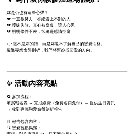
妳是否也有這些心聲？
💔 一直很努力，卻總愛上不對的人
💔 曖昧失敗、真心被辜負，讓人心累
💔 明明條件不差，卻總是感情空窗
👉 這不是妳的錯，而是妳還不了解自己的戀愛命格。
透過專業命盤剖析，我們將幫妳找回愛的方向。
✨ 活動內容亮點
🔁 參加流程：
填寫報名表 → 完成繳費（免費名額免付）→ 提供生日資訊
→ 收到專屬戀愛命盤剖析報告
📄 報告包含內容：
🔍 戀愛盲點揭露：
哪些人對妳有吸引力，卻不適合長久？