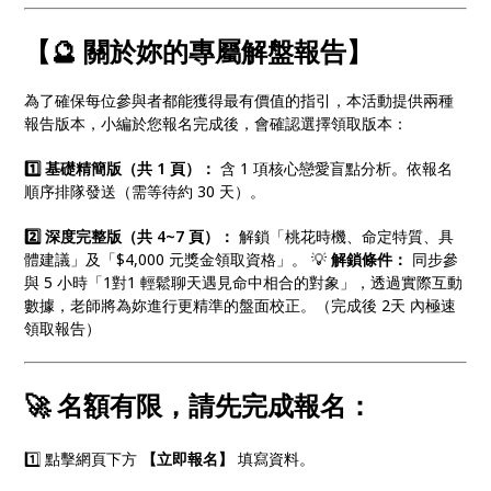
【🔮 關於妳的專屬解盤報告】
為了確保每位參與者都能獲得最有價值的指引，本活動提供兩種
報告版本，小編於您報名完成後，會確認選擇領取版本：
1️⃣ 基礎精簡版（共 1 頁）：
含 1 項核心戀愛盲點分析。依報名
順序排隊發送（需等待約 30 天）。
2️⃣ 深度完整版（共 4~7 頁）：
解鎖「桃花時機、命定特質、具
體建議」及「$4,000 元獎金領取資格」。 💡
解鎖條件：
同步參
與 5 小時「1對1 輕鬆聊天遇見命中相合的對象」，透過實際互動
數據，老師將為妳進行更精準的盤面校正。（完成後 2天 內極速
領取報告）
🚀 名額有限，請先完成報名：
1️⃣ 點擊網頁下方
【立即報名】
填寫資料。