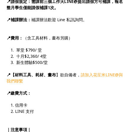
📍請假規定：需課前三個工作天LINE@提出請假方可補課，報名
整月學生僅能請假補課1次。
📍補課辦法：
補課辦法歡迎 Line 私訊詢問。
📍費用：
（含工具材料，畫布另購）
單堂 $790/ 堂
十月$2,360/ 4堂
新生體驗$500/堂
📍【材料工具、耗材、畫布
】欲自備者，
請加入花苼米LINE@與
我們聯繫
📍繳費方式：
信用卡
LINE 支付
｜注意事項｜