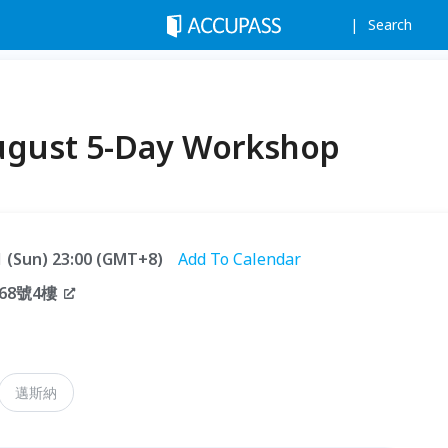
Search
st 5-Day Workshop
31 (Sun) 23:00 (GMT+8)
Add To Calendar
8號4樓
邁斯納