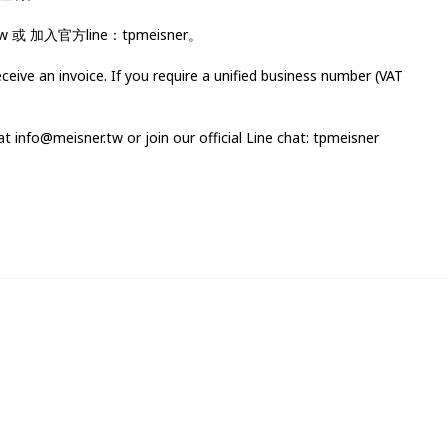
 或 加入官方line：tpmeisner。
receive an invoice. If you require a unified business number (VAT
 at info@meisner.tw or join our official Line chat: tpmeisner