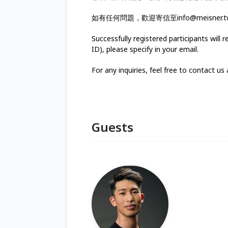
如有任何問題，歡迎寄信至info@meisner.tw
Successfully registered participants will 
ID), please specify in your email.
For any inquiries, feel free to contact us
Guests