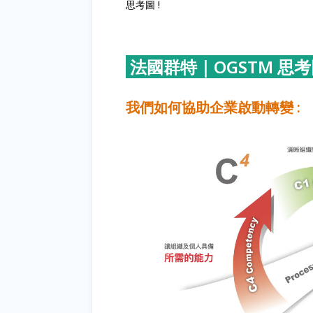
思考圖 !
法國群特
｜OGSTM 思考圖 
我們如何協助企業啟動轉變 :