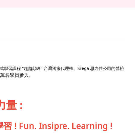
驗式學習課程 "超越顛峰" 台灣獨家代理權。Silega 思力佳公司的體驗
1 萬名學員參與
。
量 :
un. Insipre. Learning !