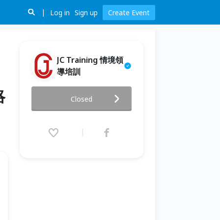
Log in
Sign up
Create Event
JC Training 情境領
導培訓
略
【企業HR免費體驗課】世界級課
Closed
程 : 超越顛峰 + OGSTM 思考圖
[ 團隊合作、策略思維、OGSM
策略展開技巧]
2025.06.24 (Tue) 09:00 - 17:00
(GMT+8)