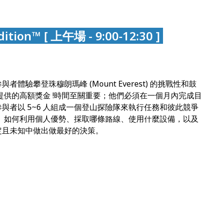
ion™ [ 上午場 - 9:00-12:30 ]
驗攀登珠穆朗瑪峰 (Mount Everest) 的挑戰性和⿎
提供的高額獎金 !時間至關重要；他們必須在一個月內完成目
與者以 5~6 人組成一個登山探險隊來執行任務和彼此競爭
、
如何利用個人優勢、採取哪條路線、使用什麼設備，以及
定且未知中做出做最好的決策。