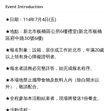
Event Introduction
★
日期：114年7月4日(五)
板橋區公所6樓禮堂
新北市板橋
★地點：新北市
(
區府中路30號6樓
)
★報名對象：設籍，居住或工作於北市，年滿20歲
以上領有身心障礙證明者。
★報名者請務必完整詳答，始完成報名程序。
★本場地禁止攜帶食物及飲料入內（除白開水以
外），敬請配合。
★全程參加本活動結束者，現場將發送1份餐盒。
★活動流程：