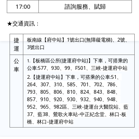
17:00
諮詢服務、賦歸
★交通資訊：
捷
板南線【府中站】1號出口(無障礙電梯)、2號、
3號出口
運
公
【
板橋區公所(捷運府中站)
】下車，
可搭乘的
1.
公車
577
、930、99、F501、三峽-捷運府中站
:
車
2.
【捷運府中站】
下車，
可搭乘的公車
51
、
:
264、307、310、585、701、702、786、
793、805、806、810、824、843、848、
857、910、920、930、932、940、948、
952、965、982區、三峽-捷運台大醫院站、藍
37、藍38、鶯歌火車站-中正紀念堂、林口-板
橋、林口-捷運府中站