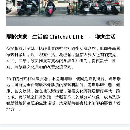
關於療寮 - 生活館 Chitchat LIFE——聊療生活
位於板橋江子翠．恬靜巷弄內裡的社區生活概念館，毗鄰是基層
家醫科診所，以「聊療生活」為理念，堅信人與人之間的交流、
互助、共學，致力推廣有質感的永續生活風尚，提供親子、性
別、跨族群文化共融的友善交流空間。
15坪的日式和室展演場，不是咖啡廳，偶爾是戲劇舞台、運動場
地，可能是全台灣最不像診所的家醫科診所。定期舉辦生態、健
康、藝文展覽，從在地視野出發，藉着文化轉譯建構跨年代、跨
地域、跨領域之日常對話，承載著不同的緣分和想像，成為眾多
嶄新體驗與邂逅的生活場域，大家閒時都會想來聊聊的那個「老
地方」。