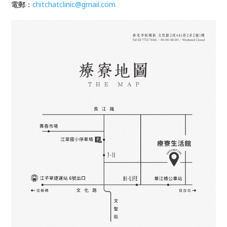
電郵：
chitchatclinic@gmail.com