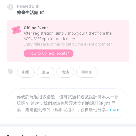
Related Link
療寮生活館
Offline Event
After registration, simply show your ticket from the
ACCUPASS App for quick entry.
Entry rules are primarily set by the event organizer.
How to Collect Tickets?
劇場
桌遊
表演
即興劇
你或許玩過很多桌遊，但有試過和遊戲設計師本人一起
玩嗎？ 這次，我們邀請你與浮木文創的設計師 Jim 同
桌，走進他創作的《艋舺花巷》，親自聽他分享遊戲設
...
more
計的靈感與轉化，然後一起擲骰、出牌、鬥智、推演，
從遊戲邏輯一路探入萬華歷史的記憶深處。