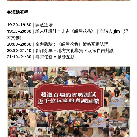
◆活動流程
19:20–19:30
｜開放進場
19:35–20:00
｜誰來聊設計？走進《艋舺花巷》｜主講人 Jim（浮
木文創）
20:00–20:30
｜桌遊體驗：《艋舺花巷》策略互動試玩
20:30–21:10
｜創作分享 × 地方文化導賞 × 玩家自由對談
21:10–21:30
｜尋寶任務 × 抽獎互動