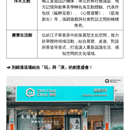
浮木文創
獨立桌遊設計團隊，專注於將社會議題、地
方記憶與敘事美學轉化為互動體驗。代表作
包括《艋舺花巷》、《心聲迴響》、《藍海
新生》等，強調遊戲與社會對話之間的橋樑
角色。
療寮生活館
位於江子翠巷弄中的策展型文化空間，致力
於舉辦跨領域活動，結合展覽、桌遊、對談
與香道等形式，打造讓人重新認識生活、感
知空間的文化場域。
📣 別錯過這場結合「玩」與「演」的創意盛會！