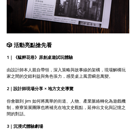
🎲
活動亮點搶先看
1｜《艋舺花巷》原創桌遊試玩體驗
由設計師本人親自帶領，深入策略與故事線的架構，現場解構玩
家之間的交錯利益與角色張力，感受桌上風雲瞬息萬變。
2｜設計師現場分享 × 地方文史導覽
你會聽到 Jim 如何將萬華的街道、人物、產業脈絡轉化為遊戲機
制，療寮策展團隊也將補充在地文史觀點，延伸出文化與記憶之
間的對話。
3｜沉浸式體驗劇場