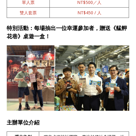
單人票
NT$500／人
雙人套票
NT$450 / 人
特別活動
：每場抽出一位幸運參加者，贈送《艋舺
花巷》桌遊一盒！
主辦單位介紹