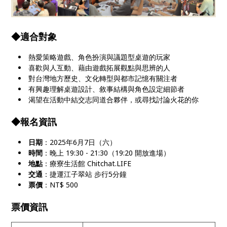
◆適合對象
熱愛策略遊戲、角色扮演與議題型桌遊的玩家
喜歡與人互動、藉由遊戲拓展觀點與思辨的人
對台灣地方歷史、文化轉型與都市記憶有關注者
有興趣理解桌遊設計、敘事結構與角色設定細節者
渴望在活動中結交志同道合夥伴，或尋找討論火花的你
◆報名資訊
日期
：2025年6月7日（六）
時間
：晚上 19:30 - 21:30（19:20 開放進場）
地點
：療寮生活館 Chitchat.LIFE
交通
：捷運江子翠站 步行5分鐘
票價
：NT$ 500
票價資訊