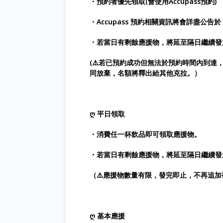
・預約者優先領取(會使用Accupass預約)
・Accupass 預約相關資訊將會詳盡公告於 @
・若當日有剩餘應援物，將延至隔日繼續發
(⚠️若已預約成功但無法於預約時間內到達
同放棄，名額將釋出給其他克拉。）
ღ 平日領取
・消費任一杯飲品即可領取應援物。
・若當日有剩餘應援物，將延至隔日繼續發
（⚠️應援物數量有限，發完即止，不再追加
ღ 基本應援