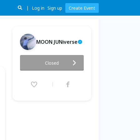
Log in
Sign up
Create Event
MOON JUNiverse
夢魅星月Twinkling Twins
Closed
2025.06.07 (Sat) 13:00 - 06.15
(Sun) 19:00 (GMT+8)