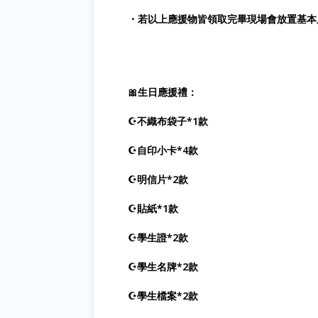
・若以上應援物皆領取完畢現場會放置基本
🎀生日應援禮：
☪不織布袋子*1款
☪自印小卡*4款
☪明信片*2款
☪貼紙*1款
☪學生證*2款
☪學生名牌*2款
☪學生檔案*2款