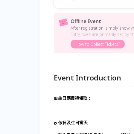
Offline Event
After registration, simply show 
Entry rules are primarily set by t
How to Collect Tickets?
Event Introduction
🎀生日應援禮領取：
ღ 假日及生日當天