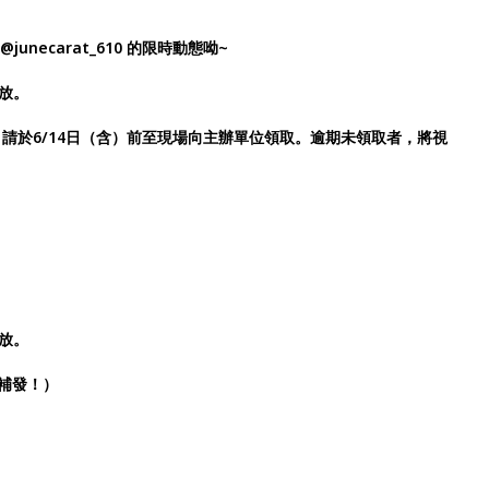
junecarat_610 的限時動態呦~
放。
，請於6/14日（含）前至現場向主辦單位領取。逾期未領取者，將視
放。
補發！）