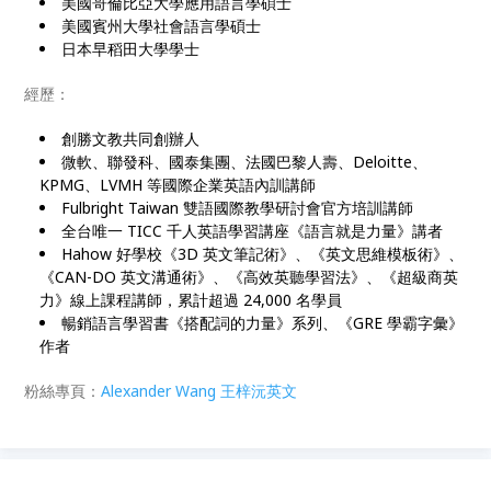
美國哥倫比亞大學應用語言學碩士
美國賓州大學社會語言學碩士
日本早稻田大學學士
經歷：
創勝文教共同創辦人
微軟、聯發科、國泰集團、法國巴黎人壽、Deloitte、
KPMG、LVMH 等國際企業英語內訓講師
Fulbright Taiwan 雙語國際教學研討會官方培訓講師
全台唯一 TICC 千人英語學習講座《語言就是力量》講者
Hahow 好學校《3D 英文筆記術》、《英文思維模板術》、
《CAN-DO 英文溝通術》、《高效英聽學習法》、《超級商英
力》線上課程講師，累計超過 24,000 名學員
暢銷語言學習書《搭配詞的力量》系列、《GRE 學霸字彙》
作者
粉絲專頁：
Alexander Wang 王梓沅英文