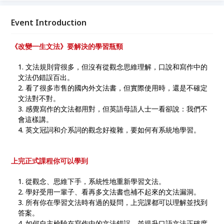
Event Introduction
《改變一生文法》要解決的學習瓶頸
文法規則背很多，但沒有從觀念思維理解，口說和寫作中的
文法仍錯誤百出。
看了很多市售的國內外文法書，但實際使用時，還是不確定
文法對不對。
感覺寫作的文法都用對，但英語母語人士一看卻說：我們不
會這樣講。
英文冠詞和介系詞的觀念好複雜，要如何有系統地學習。
上完正式課程你可以學到
從觀念、思維下手，系統性地重新學習文法。
學好受用一輩子、看再多文法書也補不起來的文法漏洞。
所有你在學習文法時有過的疑問，上完課都可以理解並找到
答案。
如何自主檢驗在寫作中的文法錯誤，並提升口語文法正確度