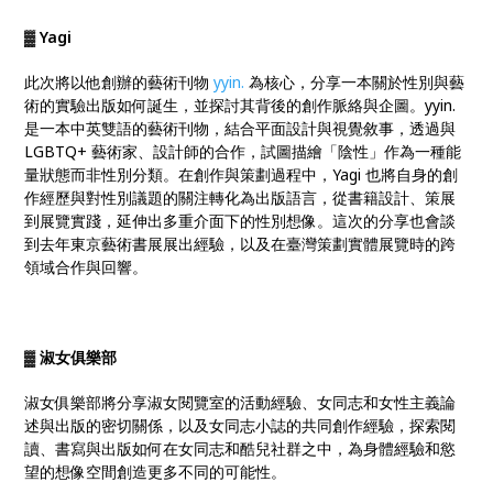
▓ Yagi
此次將以他創辦的藝術刊物
yyin.
為核心，分享一本關於性別與藝
術的實驗出版如何誕生，並探討其背後的創作脈絡與企圖。yyin.
是一本中英雙語的藝術刊物，結合平面設計與視覺敘事，透過與
LGBTQ+ 藝術家、設計師的合作，試圖描繪「陰性」作為一種能
量狀態而非性別分類。在創作與策劃過程中，Yagi 也將自身的創
作經歷與對性別議題的關注轉化為出版語言，從書籍設計、策展
到展覽實踐，延伸出多重介面下的性別想像。這次的分享也會談
到去年東京藝術書展展出經驗，以及在臺灣策劃實體展覽時的跨
領域合作與回響。
▓ 淑女俱樂部
淑女俱樂部將分享淑女閱覽室的活動經驗、女同志和女性主義論
述與出版的密切關係，以及女同志小誌的共同創作經驗，探索閱
讀、書寫與出版如何在女同志和酷兒社群之中，為身體經驗和慾
望的想像空間創造更多不同的可能性。