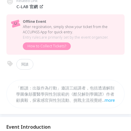
Related Link
C-LAB 官網
Offline Event
After registration, simply show your ticket from the
ACCUPASS App for quick entry.
Entry rules are primarily set by the event organizer.
How to Collect Tickets?
閱讀
「酷讀：出版作為行動」邀請三組講者，包括透過解剖
學圖像顛覆醫學與性別規範的《酷兒解剖學圖譜》作者
顧廣毅，探索感官與性別流動、挑戰主流視覺經驗的藝
...
more
術刊物 yyin. 創辦人 Yagi，以及舉辦女性限定讀書會的
女同志游擊組織淑女俱樂部，共同展開一場關於酷兒解
讀的對話。
Event Introduction