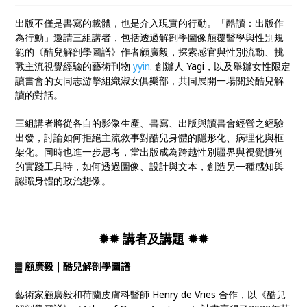
出版不僅是書寫的載體，也是介入現實的行動。「酷讀：出版作
為行動」邀請三組講者，包括透過解剖學圖像顛覆醫學與性別規
範的《酷兒解剖學圖譜》作者顧廣毅，探索感官與性別流動、挑
戰主流視覺經驗的藝術刊物
yyin
. 創辦人 Yagi，以及舉辦女性限定
讀書會的女同志游擊組織淑女俱樂部，共同展開一場關於酷兒解
讀的對話。
三組講者將從各自的影像生產、書寫、出版與讀書會經營之經驗
出發，討論如何拒絕主流敘事對酷兒身體的隱形化、病理化與框
架化。同時也進一步思考，當出版成為跨越性別疆界與視覺慣例
的實踐工具時，如何透過圖像、設計與文本，創造另一種感知與
認識身體的政治想像。
✹✹ 講者及講題 ✹✹
▓ 顧廣毅｜酷兒解剖學圖譜
藝術家顧廣毅和荷蘭皮膚科醫師 Henry de Vries 合作，以《酷兒