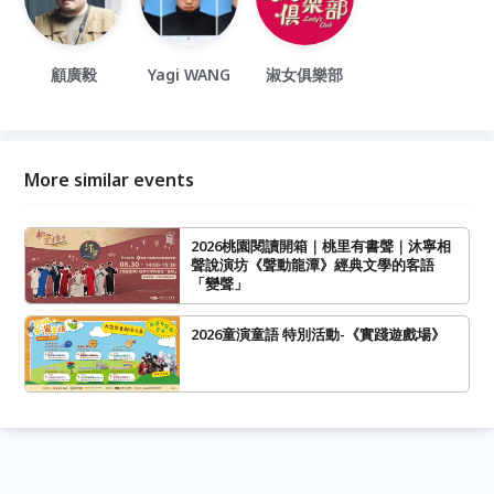
顧廣毅
Yagi WANG
淑女俱樂部
More similar events
2026桃園閱讀開箱｜桃里有書聲｜沐寧相
聲說演坊《聲動龍潭》經典文學的客語
「變聲」
2026童演童語 特別活動-《實踐遊戲場》