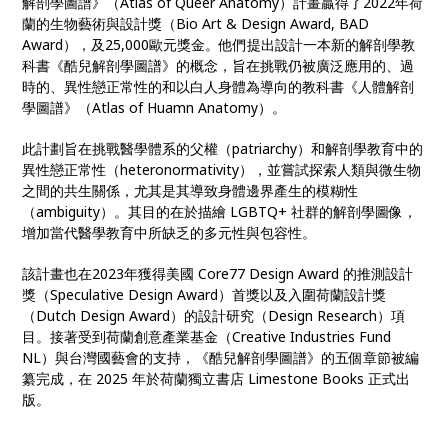
解剖學圖譜》（Atlas of Queer Anatomy）計畫贏得了2022年荷
蘭的生物藝術與設計獎（Bio Art & Design Award, BAD
Award），及25,000歐元獎金。他們提出設計一本新的解剖學教
科書《酷兒解剖學圖譜》的概念，旨在挑戰仍被廣泛應用的、過
時的、異性戀正常性的和以白人身體為導向的教科書《人體解剖
學圖譜》（Atlas of Huamn Anatomy）。
此計劃旨在挑戰醫學體系的父權（patriarchy）和解剖學教育中的
異性戀正常性（heteronormativity），並嘗試探索人類與微生物
之間的共生關係，尤其是其導致身體邊界產生的模糊性
（ambiguity）。其目的在於描繪 LGBTQ+ 社群的解剖學圖像，
增加當代醫學教育中所缺乏的多元性與包容性。
該計畫也在2023年獲得美國 Core77 Design Award 的推測設計
獎（Speculative Design Award）首獎以及入圍荷蘭設計獎
（Dutch Design Award）的設計研究（Design Research）項
目。接著受到荷蘭創意產業基金（Creative Industries Fund
NL）與台灣國藝會的支持，《酷兒解剖學圖譜》的五個章節被編
纂完成，在 2025 年於荷蘭獨立書店 Limestone Books 正式出
版。